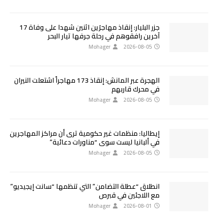
جزر البليار: إنقاذ مهاجرَين اثنين شهدا على وفاة 17
آخرين رافقوهم في رحلة جرفها تيار البحر
Mohager
2026-08-05
الهجرة عبر المانش: إنقاذ 173 مهاجراً اشتعلت النيران
في محرك قاربهم
Mohager
2026-08-05
إيطاليا: منظمات غير حكومية ترى أن مراكز المهاجرين
في ألبانيا ليست سوى “مناورات دعائية”
Mohager
2026-08-05
انطلاق “عطلة التضامن” التي تنظمها “سانت إيجيديو”
مع اللاجئين في قبرص
Mohager
2026-08-01