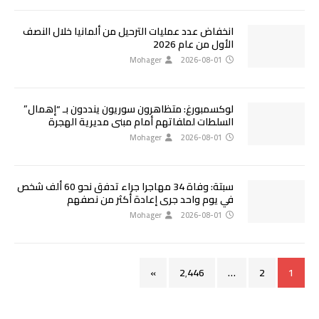
انخفاض عدد عمليات الترحيل من ألمانيا خلال النصف
الأول من عام 2026
Mohager
2026-08-01
لوكسمبورغ: متظاهرون سوريون ينددون بـ “إهمال”
السلطات لملفاتهم أمام مبنى مديرية الهجرة
Mohager
2026-08-01
سبتة: وفاة 34 مهاجرا جراء تدفق نحو 60 ألف شخص
في يوم واحد جرى إعادة أكثر من نصفهم
Mohager
2026-08-01
»
2٬446
…
2
1