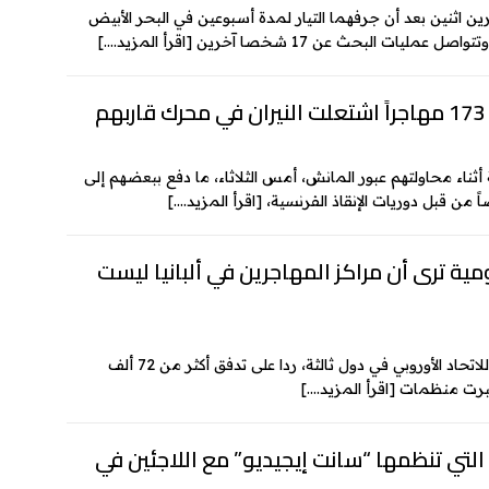
k
رين اثنين بعد أن جرفهما التيار لمدة أسبوعين في البحر الأبيض
e
 عمليات البحث عن 17 شخصا آخرين
[اقرأ المزيد….]
م
ناء محاولتهم عبور المانش، أمس الثلاثاء، ما دفع ببعضهم إلى
[اقرأ المزيد….]
ية ترى أن مراكز المهاجرين في ألبانيا ليست
بعد إعلان روما نيتها طلب إنشاء مراكز هجرة تابعة للاتحاد الأوروبي في دول ثالثة، ردا على تدفق أكثر من 72 ألف
عتبرت منظمات
[اقرأ المزيد….]
لتي تنظمها “سانت إيجيديو” مع اللاجئين في