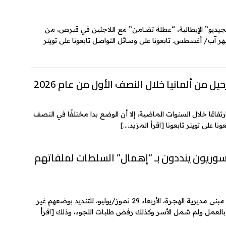
جيديو” الإيطالية، “عطلة تضامن” مع اللاجئين في قبرص، من
 آب/ أغسطس. تابعونا على وسائل التواصل تابعونا على تويتر
 من ألمانيا خلال النصف الأول من عام 2026
فاعًا خلال السنوات الماضية، إلا أن الوضع بدا مختلفًا في النصف
[اقرأ المزيد….]
وريون ينددون بـ “إهمال” السلطات لملفاتهم
تجمع متظاهرون سوريون في لوكسمبورغ، مقابل مبنى مديرية الهجرة، الأربعاء 29 تموز/يوليو، للتنديد بوضعهم غير
 بالعمل ولم شمل الأسر وكذلك رفض طلبات اللجوء، وذلك
[اقرأ