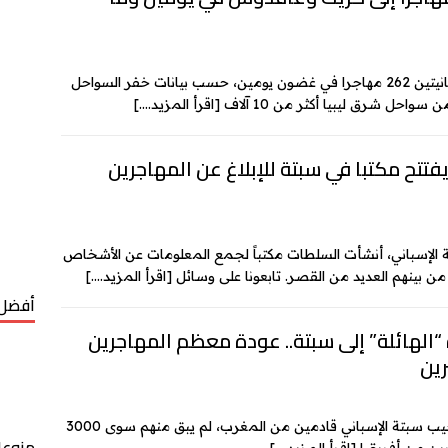
وصل إلى جزيرتي كريت وغافدوس الجنوبيتين اليونانيتين 262 مهاجرا في غضون يومين، حسب بيانات خفر السواحل
سواحل شرق ليبيا أكثر من 10 آلاف
[اقرأ المزيد….]
فتتح مكتبا في سبتة للإبلاغ عن المهاجرين
الإسباني، أنشأت السلطات مكتباً لجمع المعلومات عن الأشخاص
من بينهم العديد من القصر. تابعونا على وسائل
[اقرأ المزيد….]
أفضل 
“الهائلة” إلى سبتة.. عودة معظم المهاجرين
ين
بعد أسبوع على عبور أكثر من 70 ألف مهاجر إلى جيب سبتة الإسباني قادمين من المغرب، لم يبق منهم سوى 3000
منوعا