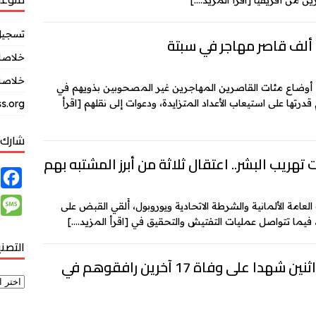
رين من أفريقيا
[اقرأ المزيد….]
تسجيل
ألف قاصر مهاجر في سبتة
خلاصات Feed ال
خلاصة 
إزاء أوضاع مئات القاصرين المهاجرين غير المصحوبين بذويهم في
رتها على استيعاب الأعداد المتزايدة، ودعوات إلى نقلهم
[اقرأ
s.org
شارك 
تهريب البشر.. اعتقال ثلاثة من أبرز المشتبه بهم
F
a
M
العامة الألمانية والشرطة الاتحادية ويوروبول، أُلقي القبض على
c
ر، فيما تتواصل عمليات التفتيش والتحقيق في
[اقرأ المزيد….]
e
e
التصن
s
b
جزر البليار: إنقاذ مهاجرَين اثنين شهدا على وفاة 17 آخرين رافقوهم في
s
o
a
o
g