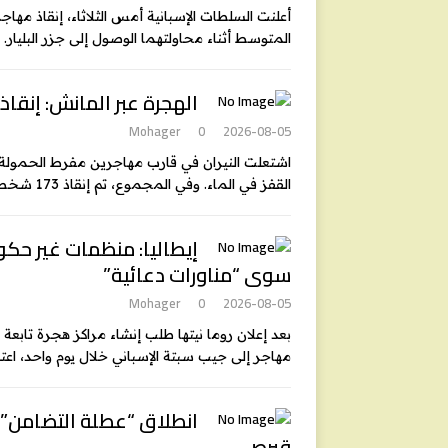
أعلنت السلطات الإسبانية أمس الثلاثاء، إنقاذ مهاج
المتوسط أثناء محاولتهما الوصول إلى جزر البليار. وتتواصل
الهجرة عبر المانش: إنقاذ 173 مهاجراً اشتعلت النيران في محرك قاربه
Mohager
0
2026-08-05
اشتعلت النيران في قارب مهاجرين مفرط الحمولة أث
القفز في الماء. وفي المجموع، تم إنقاذ 173 شخصاً من قبل دوريات الإنقاذ الفرنسية،
إيطاليا: منظمات غير حكوم
سوى “مناورات دعائية”
Mohager
0
2026-08-05
مهاجر إلى جيب سبتة الإسباني خلال يوم واحد، ا
انطلاق “عطلة التضامن” ا
قبرص