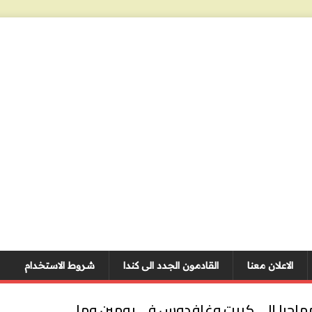
الاعلان معنا
القادمون الجدد الى كندا
شروط الاستخدام
يونان: وصول نحو 250 مهاجرا إلى كريت وغافدوس في يومين وما