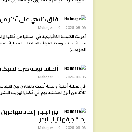
تقريبا، جزء كبير منهم قاصرون بالإضافة إلى مهاج
قلق كنسي على أكثر من 
Mohager
0
2026-08-05
أعربت الكنيسة الكاثوليكية في إسبانيا عن قلقها 
مدينة سبتة، وسط اعتراف السلطات المحلية بعدم قد
المزيد….]
ألمانيا توجه ضربة لشبكات 
Mohager
0
2026-08-05
في عملية أمنية واسعة نُفذت بالتعاون بين النيابات 
ثلاثة من أبرز المشتبه بهم في قضايا تهريب البش
رحلة جرفها تيار البحر
Mohager
0
2026-08-05