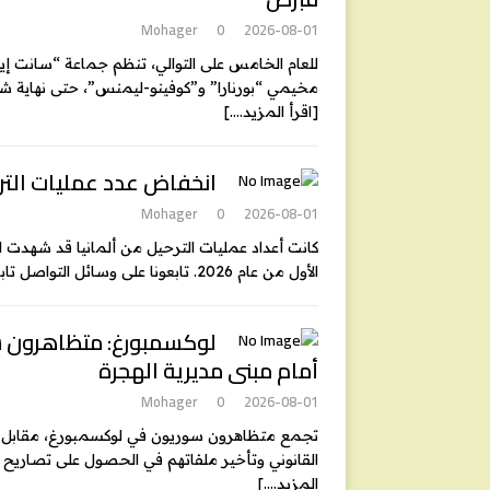
Mohager
0
2026-08-01
للعام الخامس على التوالي، تنظم جماعة “سانت إي
مخيمي “بورنارا” و”كوفينو-ليمنس”، حتى نهاية شهر
[اقرأ المزيد….]
انخفاض عدد عمليات الترحيل
Mohager
0
2026-08-01
كانت أعداد عمليات الترحيل من ألمانيا قد شهدت ارت
الأول من عام 2026. تابعونا على وسائل التواصل تابعونا على تويتر تابعونا
لوكسمبورغ: متظاهرون س
أمام مبنى مديرية الهجرة
Mohager
0
2026-08-01
القانوني وتأخير ملفاتهم في الحصول على تصاريح
المزيد….]