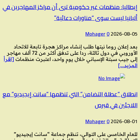
إيطاليا: منظمات غير حكومية ترى أن مراكز المهاجرين في
ألبانيا ليست سوى “مناورات دعائية”
Mohager
0
2026-08-05
بعد إعلان روما نيتها طلب إنشاء مراكز هجرة تابعة للاتحاد
الأوروبي في دول ثالثة، ردا على تدفق أكثر من 72 ألف مهاجر
إلى جيب سبتة الإسباني خلال يوم واحد، اعتبرت منظمات
[اقرأ
المزيد….]
انطلاق “عطلة التضامن” التي تنظمها “سانت إيجيديو” مع
اللاجئين في قبرص
Mohager
0
2026-08-01
للعام الخامس على التوالي، تنظم جماعة “سانت إيجيديو”