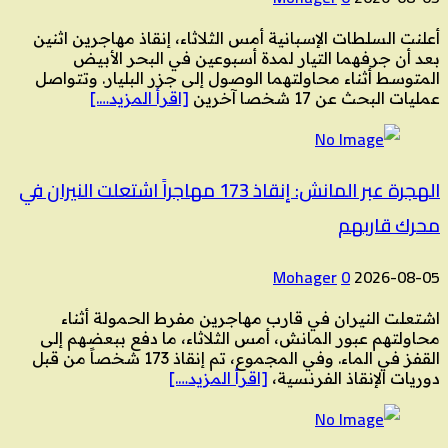
أعلنت السلطات الإسبانية أمس الثلاثاء، إنقاذ مهاجرين اثنين
بعد أن جرفهما التيار لمدة أسبوعين في البحر الأبيض
المتوسط أثناء محاولتهما الوصول إلى جزر البليار. وتتواصل
عمليات البحث عن 17 شخصا آخرين
[اقرأ المزيد….]
الهجرة عبر المانش: إنقاذ 173 مهاجراً اشتعلت النيران في
محرك قاربهم
Mohager
0
2026-08-05
اشتعلت النيران في قارب مهاجرين مفرط الحمولة أثناء
محاولتهم عبور المانش، أمس الثلاثاء، ما دفع ببعضهم إلى
القفز في الماء. وفي المجموع، تم إنقاذ 173 شخصاً من قبل
دوريات الإنقاذ الفرنسية،
[اقرأ المزيد….]