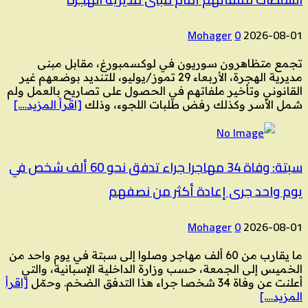
Mohager
0
2026-08-01
تجمع متظاهرون سوريون في لوكسمبورغ، مقابل مبنى
مديرية الهجرة، الأربعاء 29 تموز/يوليو، للتنديد بوضعهم غير
القانوني وتأخير ملفاتهم في الحصول على تصاريح بالعمل ولم
شمل الأسر وكذلك رفض طلبات اللجوء، وذلك
[اقرأ المزيد….]
سبتة: وفاة 34 مهاجرا جراء تدفق نحو 60 ألف شخص في
يوم واحد جرى إعادة أكثر من نصفهم
Mohager
0
2026-08-01
ما يقارب من 60 ألف مهاجر وصلوا إلى سبتة في يوم واحد من
الخميس إلى الجمعة، حسب وزارة الداخلية الإسبانية، والتي
أعلنت عن وفاة 34 شخصا جراء هذا التدفق الضخم. وحمّل
[اقرأ
المزيد….]