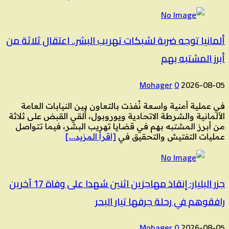
ألمانيا توجه ضربة لشبكات تهريب البشر.. اعتقال ثلاثة من
أبرز المشتبه بهم
Mohager
0
2026-08-05
في عملية أمنية واسعة نُفذت بالتعاون بين النيابات العامة
الألمانية والشرطة الاتحادية ويوروبول، أُلقي القبض على ثلاثة
من أبرز المشتبه بهم في قضايا تهريب البشر، فيما تتواصل
عمليات التفتيش والتحقيق في
[اقرأ المزيد….]
جزر البليار: إنقاذ مهاجرَين اثنين شهدا على وفاة 17 آخرين
رافقوهم في رحلة جرفها تيار البحر
Mohager
0
2026-08-05