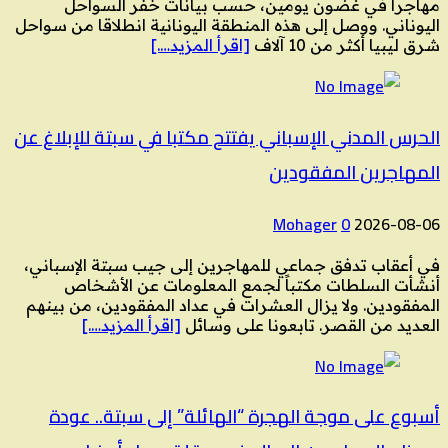
مهاجرا في غضون يومين، حسب بيانات خفر السواحل
اليوناني. ووصل إلى هذه المنطقة اليونانية انطلاقا من سواحل
شرق ليبيا أكثر من 10 آلاف
[اقرأ المزيد….]
الحرس المدني الإسباني يفتتح مكتبا في سبتة للإبلاغ عن
المهاجرين المفقودين
Mohager
0
2026-08-06
في أعقاب تدفق جماعي للمهاجرين إلى جيب سبتة الإسباني،
أنشأت السلطات مكتباً لجمع المعلومات عن الأشخاص
المفقودين. ولا يزال العشرات في عداد المفقودين، من بينهم
العديد من القصر. تابعونا على وسائل
[اقرأ المزيد….]
أسبوع على موجة الهجرة “الهائلة” إلى سبتة.. عودة