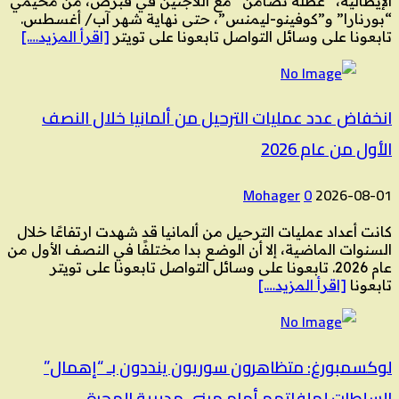
الإيطالية، “عطلة تضامن” مع اللاجئين في قبرص، من مخيمي
“بورنارا” و”كوفينو-ليمنس”، حتى نهاية شهر آب/ أغسطس.
تابعونا على وسائل التواصل تابعونا على تويتر
[اقرأ المزيد….]
انخفاض عدد عمليات الترحيل من ألمانيا خلال النصف
الأول من عام 2026
Mohager
0
2026-08-01
كانت أعداد عمليات الترحيل من ألمانيا قد شهدت ارتفاعًا خلال
السنوات الماضية، إلا أن الوضع بدا مختلفًا في النصف الأول من
عام 2026. تابعونا على وسائل التواصل تابعونا على تويتر
تابعونا
[اقرأ المزيد….]
لوكسمبورغ: متظاهرون سوريون ينددون بـ “إهمال”
السلطات لملفاتهم أمام مبنى مديرية الهجرة