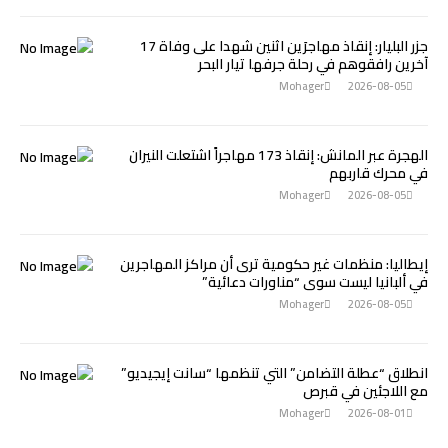
جزر البليار: إنقاذ مهاجرَين اثنين شهدا على وفاة 17
آخرين رافقوهم في رحلة جرفها تيار البحر
Mohager
2026-08-05
الهجرة عبر المانش: إنقاذ 173 مهاجراً اشتعلت النيران
في محرك قاربهم
Mohager
2026-08-05
إيطاليا: منظمات غير حكومية ترى أن مراكز المهاجرين
في ألبانيا ليست سوى “مناورات دعائية”
Mohager
2026-08-05
انطلاق “عطلة التضامن” التي تنظمها “سانت إيجيديو”
مع اللاجئين في قبرص
Mohager
2026-08-01