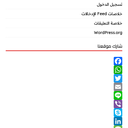
تسجيل الدخول
خلاصات Feed الإدخالات
خلاصة التعليقات
WordPress.org
شارك موقعنا
F
W
a
T
h
c
w
e
a
E
m
b
t
L
i
o
V
s
a
t
i
o
A
S
n
t
i
i