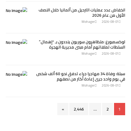
انخفاض عدد عمليات الترحيل من ألمانيا خلال النصف
الأول من عام 2026
Mohager
2026-08-01
لوكسمبورغ: متظاهرون سوريون ينددون بـ “إهمال”
السلطات لملفاتهم أمام مبنى مديرية الهجرة
Mohager
2026-08-01
سبتة: وفاة 34 مهاجرا جراء تدفق نحو 60 ألف شخص
في يوم واحد جرى إعادة أكثر من نصفهم
Mohager
2026-08-01
»
2٬446
…
2
1