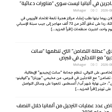
جرين في ألبانيا ليست سوى “مناورات دعائية”
Mohager
0
2026-0
ان روما نيتها طلب إنشاء مراكز هجرة تابعة للاتحاد الأوروبي في
دول ثالثة، ردا على تدفق أكثر من 72 ألف مهاجر إلى جيب سبتة الإسباني
وم واحد، اعتبرت منظمات
[اقرأ المزيد….]
اق “عطلة التضامن” التي تنظمها “سانت
يو” مع اللاجئين في قبرص
Mohager
0
2026-0
الخامس على التوالي، تنظم جماعة “سانت إيجيديو” الإيطالية،
تضامن” مع اللاجئين في قبرص، من مخيمي “بورنارا” و”كوفينو-
، حتى نهاية شهر آب/ أغسطس. تابعونا على وسائل التواصل
 على تويتر
[اقرأ المزيد….]
ض عدد عمليات الترحيل من ألمانيا خلال النصف
من عام 2026