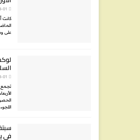
8-01
كانت أ
على وسا
لوكس
السل
8-01
تجمع م
الحصول
اللجوء
في ي