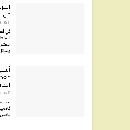
الحرس
عن ا
8-06
في أعق
السلطا
العشرا
وسائل
أسبوع
معظم
القا
8-06
قاصرون