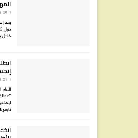
المها
8-05
بعد إعل
خلال ي
انطل
إيجيد
8-01
للعام 
“عطلة 
ليمنس”
تابعونا
انخفا
الأول 