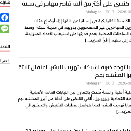
شارك 
كنسي على أكثر من ألف قاصر مهاجر في سبتة
Mohager
0
2026-0
F
الكنيسة الكاثوليكية في إسبانيا عن قلقها إزاء أوضاع مئات
a
M
ين المهاجرين غير المصحوبين بذويهم في مدينة سبتة، وسط
c
 السلطات المحلية بعدم قدرتها على استيعاب الأعداد المتزايدة،
e
 إلى نقلهم
[اقرأ المزيد….]
e
التصن
s
b
s
o
a
يا توجه ضربة لشبكات تهريب البشر.. اعتقال ثلاثة
o
g
رز المشتبه بهم
k
e
Mohager
0
2026-0
ة أمنية واسعة نُفذت بالتعاون بين النيابات العامة الألمانية
ة الاتحادية ويوروبول، أُلقي القبض على ثلاثة من أبرز المشتبه بهم
يا تهريب البشر، فيما تتواصل عمليات التفتيش والتحقيق في
لمزيد….]
جزر البليار: إنقاذ مهاجرَين اثنين شهدا على وفاة 17