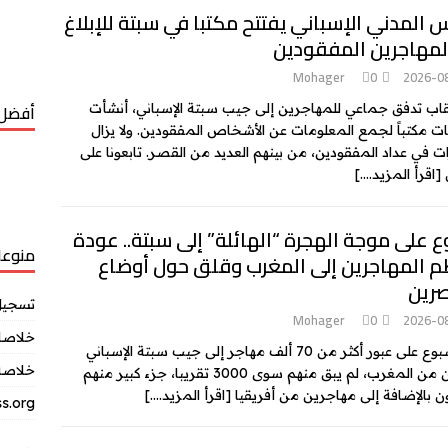
 المدني الإسباني يفتتح مكتبا في سبتة للإبلاغ
لمهاجرين المفقودين
Mohager
0
2026-0
أفضل 
اب تدفق جماعي للمهاجرين إلى جيب سبتة الإسباني، أنشأت
ت مكتباً لجمع المعلومات عن الأشخاص المفقودين. ولا يزال
ت في عداد المفقودين، من بينهم العديد من القصر. تابعونا على
[اقرأ المزيد….]
 على موجة الهجرة “الهائلة” إلى سبتة.. عودة
منوعا
 المهاجرين إلى المغرب وقلق حول أوضاع
صرين
تسجيل
Mohager
0
2026-0
خلاصات Feed ال
بعد أسبوع على عبور أكثر من 70 ألف مهاجر إلى جيب سبتة الإسباني
خلاصة 
قادمين من المغرب، لم يبق منهم سوى 3000 تقريبا، جزء كبير منهم
 بالإضافة إلى مهاجرين من أفريقيا
[اقرأ المزيد….]
s.org