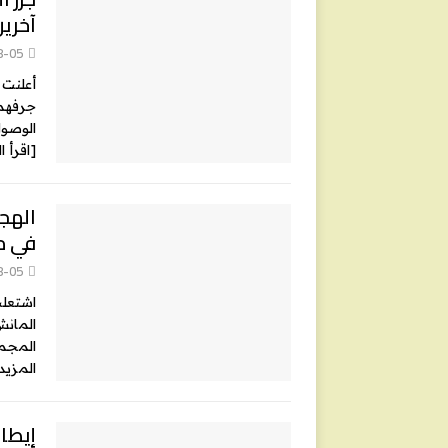
آخرين
8-05
أعلنت 
جرفهما
الوصول إ
[اقرأ ا
في م
8-05
اشتعلت
المانش
المجموع، تم إنقاذ 3
المزيد
إيطال