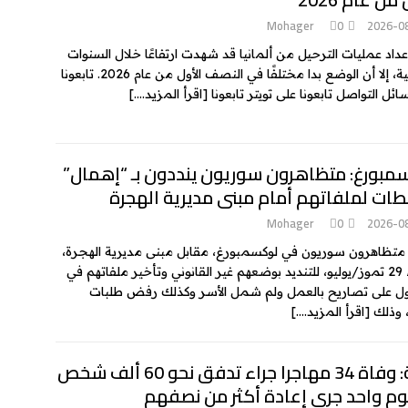
Mohager
0
2026-0
عداد عمليات الترحيل من ألمانيا قد شهدت ارتفاعًا خلال السنوات
الماضية، إلا أن الوضع بدا مختلفًا في النصف الأول من عام 2026. تابعونا
ئل التواصل تابعونا على تويتر تابعونا
[اقرأ المزيد….]
مبورغ: متظاهرون سوريون ينددون بـ “إهمال”
طات لملفاتهم أمام مبنى مديرية الهجرة
Mohager
0
2026-0
تظاهرون سوريون في لوكسمبورغ، مقابل مبنى مديرية الهجرة،
الأربعاء 29 تموز/يوليو، للتنديد بوضعهم غير القانوني وتأخير ملفاتهم في
 على تصاريح بالعمل ولم شمل الأسر وكذلك رفض طلبات
، وذلك
[اقرأ المزيد….]
سبتة: وفاة 34 مهاجرا جراء تدفق نحو 60 ألف شخص
وم واحد جرى إعادة أكثر من نصفهم