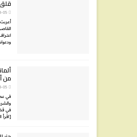
قلق 
8-05
أعربت 
القاصر
اعتراف
ودعوات
ألمان
من أب
8-05
في عملي
والشرط
في قضا
[اقرأ ا