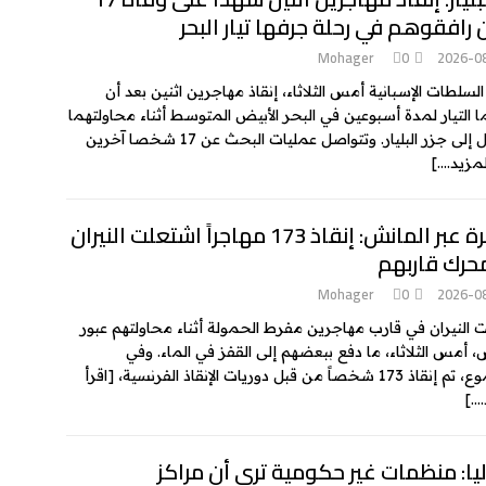
 رافقوهم في رحلة جرفها تيار البحر
Mohager
0
2026-0
السلطات الإسبانية أمس الثلاثاء، إنقاذ مهاجرين اثنين بعد أن
 التيار لمدة أسبوعين في البحر الأبيض المتوسط أثناء محاولتهما
لى جزر البليار. وتتواصل عمليات البحث عن 17 شخصا آخرين
لمزيد….]
الهجرة عبر المانش: إنقاذ 173 مهاجراً اشتعلت النيران
حرك قاربهم
Mohager
0
2026-0
 النيران في قارب مهاجرين مفرط الحمولة أثناء محاولتهم عبور
، أمس الثلاثاء، ما دفع ببعضهم إلى القفز في الماء. وفي
17 شخصاً من قبل دوريات الإنقاذ الفرنسية،
[اقرأ
….]
يا: منظمات غير حكومية ترى أن مراكز