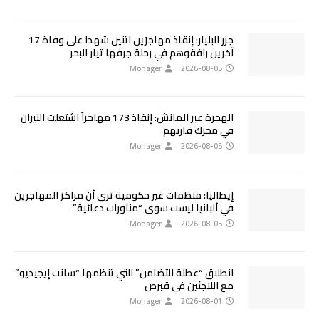
جزر البليار: إنقاذ مهاجرَين اثنين شهدا على وفاة 17
آخرين رافقوهم في رحلة جرفها تيار البحر
Mohager
2026-08-05
الهجرة عبر المانش: إنقاذ 173 مهاجراً اشتعلت النيران
في محرك قاربهم
Mohager
2026-08-05
إيطاليا: منظمات غير حكومية ترى أن مراكز المهاجرين
في ألبانيا ليست سوى “مناورات دعائية”
Mohager
2026-08-05
انطلاق “عطلة التضامن” التي تنظمها “سانت إيجيديو”
مع اللاجئين في قبرص
Mohager
2026-08-01