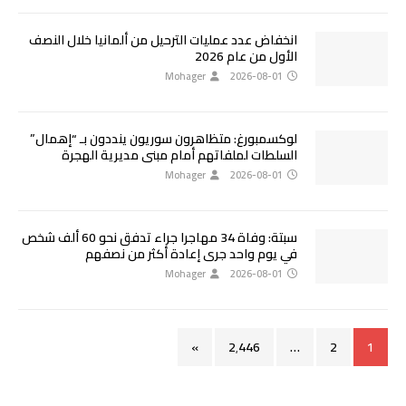
انخفاض عدد عمليات الترحيل من ألمانيا خلال النصف
الأول من عام 2026
Mohager
2026-08-01
لوكسمبورغ: متظاهرون سوريون ينددون بـ “إهمال”
السلطات لملفاتهم أمام مبنى مديرية الهجرة
Mohager
2026-08-01
سبتة: وفاة 34 مهاجرا جراء تدفق نحو 60 ألف شخص
في يوم واحد جرى إعادة أكثر من نصفهم
Mohager
2026-08-01
»
2٬446
…
2
1