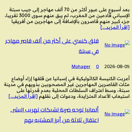
بعد أسبوع على عبور أكثر من 70 ألف مهاجر إلى جيب سبتة
الإسباني قادمين من المغرب، لم يبق منهم سوى 3000 تقريبا،
جزء كبير منهم قاصرون بالإضافة إلى مهاجرين من أفريقيا
[اقرأ المزيد….]
قلق كنسي على أكثر من ألف قاصر مهاجر
في سبتة
Mohager
0
2026-08-05
أعربت الكنيسة الكاثوليكية في إسبانيا عن قلقها إزاء أوضاع
مئات القاصرين المهاجرين غير المصحوبين بذويهم في مدينة
سبتة، وسط اعتراف السلطات المحلية بعدم قدرتها على
استيعاب الأعداد المتزايدة، ودعوات إلى نقلهم
[اقرأ المزيد….]
ألمانيا توجه ضربة لشبكات تهريب البشر..
اعتقال ثلاثة من أبرز المشتبه بهم