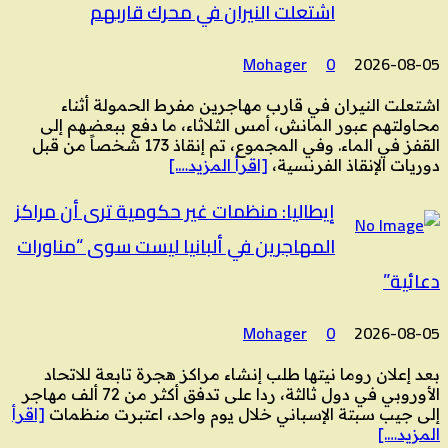
اشتعلت النيران في محرك قاربهم
Mohager
0
2026-08-05
اشتعلت النيران في قارب مهاجرين مفرط الحمولة أثناء
محاولتهم عبور المانش، أمس الثلاثاء، ما دفع ببعضهم إلى
القفز في الماء. وفي المجموع، تم إنقاذ 173 شخصاً من قبل
دوريات الإنقاذ الفرنسية،
[اقرأ المزيد….]
إيطاليا: منظمات غير حكومية ترى أن مراكز
المهاجرين في ألبانيا ليست سوى “مناورات
دعائية”
Mohager
0
2026-08-05
بعد إعلان روما نيتها طلب إنشاء مراكز هجرة تابعة للاتحاد
الأوروبي في دول ثالثة، ردا على تدفق أكثر من 72 ألف مهاجر
إلى جيب سبتة الإسباني خلال يوم واحد، اعتبرت منظمات
[اقرأ
المزيد….]