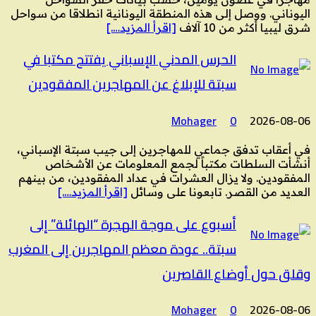
اليوناني. ووصل إلى هذه المنطقة اليونانية انطلاقا من سواحل
شرق ليبيا أكثر من 10 آلاف
[اقرأ المزيد….]
الحرس المدني الإسباني يفتتح مكتبا في
سبتة للإبلاغ عن المهاجرين المفقودين
Mohager
0
2026-08-06
في أعقاب تدفق جماعي للمهاجرين إلى جيب سبتة الإسباني،
أنشأت السلطات مكتباً لجمع المعلومات عن الأشخاص
المفقودين. ولا يزال العشرات في عداد المفقودين، من بينهم
العديد من القصر. تابعونا على وسائل
[اقرأ المزيد….]
أسبوع على موجة الهجرة “الهائلة” إلى
سبتة.. عودة معظم المهاجرين إلى المغرب
وقلق حول أوضاع القاصرين
Mohager
0
2026-08-06