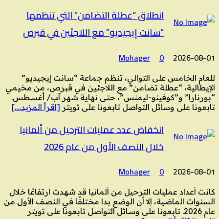
انطلاق “عطلة التضامن” التي تنظمها
“سانت إيجيديو” مع اللاجئين في قبرص
Mohager
0
2026-08-01
للعام الخامس على التوالي، تنظم جماعة “سانت إيجيديو”
الإيطالية، “عطلة تضامن” مع اللاجئين في قبرص، من مخيمي
“بورنارا” و”كوفينو-ليمنس”، حتى نهاية شهر آب/ أغسطس.
تابعونا على وسائل التواصل تابعونا على تويتر
[اقرأ المزيد….]
انخفاض عدد عمليات الترحيل من ألمانيا
خلال النصف الأول من عام 2026
Mohager
0
2026-08-01
كانت أعداد عمليات الترحيل من ألمانيا قد شهدت ارتفاعًا خلال
السنوات الماضية، إلا أن الوضع بدا مختلفًا في النصف الأول من
عام 2026. تابعونا على وسائل التواصل تابعونا على تويتر