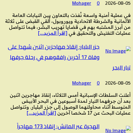
Mohager
0
2026-08-05
في عملية أمنية واسعة نُفذت بالتعاون بين النيابات العامة
الألمانية والشرطة الاتحادية ويوروبول، أُلقي القبض على ثلاثة
من أبرز المشتبه بهم في قضايا تهريب البشر، فيما تتواصل
عمليات التفتيش والتحقيق في
[اقرأ المزيد….]
جزر البليار: إنقاذ مهاجرَين اثنين شهدا على
وفاة 17 آخرين رافقوهم في رحلة جرفها
تيار البحر
Mohager
0
2026-08-05
أعلنت السلطات الإسبانية أمس الثلاثاء، إنقاذ مهاجرين اثنين
بعد أن جرفهما التيار لمدة أسبوعين في البحر الأبيض
المتوسط أثناء محاولتهما الوصول إلى جزر البليار. وتتواصل
عمليات البحث عن 17 شخصا آخرين
[اقرأ المزيد….]
الهجرة عبر المانش: إنقاذ 173 مهاجراً