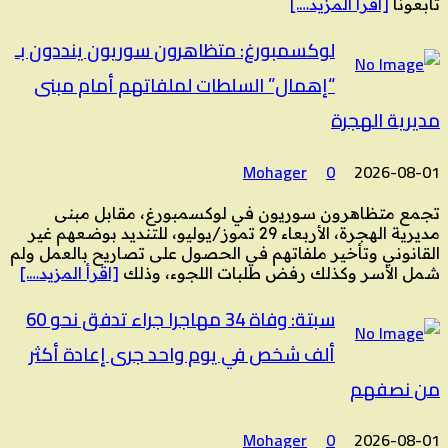
تابعونا
[اقرأ المزيد….]
لوكسمبورغ: متظاهرون سوريون ينددون بـ
“إهمال” السلطات لملفاتهم أمام مبنى
مديرية الهجرة
Mohager
0
2026-08-01
تجمع متظاهرون سوريون في لوكسمبورغ، مقابل مبنى
مديرية الهجرة، الأربعاء 29 تموز/يوليو، للتنديد بوضعهم غير
القانوني وتأخير ملفاتهم في الحصول على تصاريح بالعمل ولم
شمل الأسر وكذلك رفض طلبات اللجوء، وذلك
[اقرأ المزيد….]
سبتة: وفاة 34 مهاجرا جراء تدفق نحو 60
ألف شخص في يوم واحد جرى إعادة أكثر
من نصفهم
Mohager
0
2026-08-01