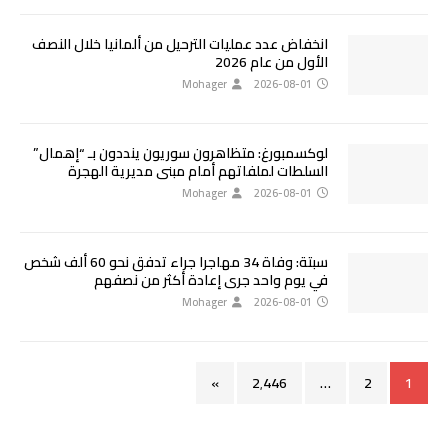
انخفاض عدد عمليات الترحيل من ألمانيا خلال النصف
الأول من عام 2026
Mohager
2026-08-01
لوكسمبورغ: متظاهرون سوريون ينددون بـ “إهمال”
السلطات لملفاتهم أمام مبنى مديرية الهجرة
Mohager
2026-08-01
سبتة: وفاة 34 مهاجرا جراء تدفق نحو 60 ألف شخص
في يوم واحد جرى إعادة أكثر من نصفهم
Mohager
2026-08-01
»
2٬446
…
2
1