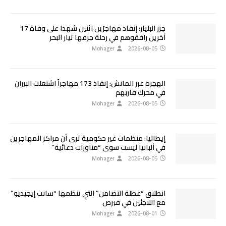
جزر البليار: إنقاذ مهاجرَين اثنين شهدا على وفاة 17
آخرين رافقوهم في رحلة جرفها تيار البحر
Mohager
2026-08-05
الهجرة عبر المانش: إنقاذ 173 مهاجراً اشتعلت النيران
في محرك قاربهم
Mohager
2026-08-05
إيطاليا: منظمات غير حكومية ترى أن مراكز المهاجرين
في ألبانيا ليست سوى “مناورات دعائية”
Mohager
2026-08-05
انطلاق “عطلة التضامن” التي تنظمها “سانت إيجيديو”
مع اللاجئين في قبرص
Mohager
2026-08-01