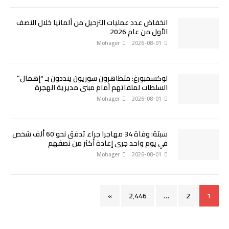
انخفاض عدد عمليات الترحيل من ألمانيا خلال النصف
الأول من عام 2026
Mohager
2026-08-01
لوكسمبورغ: متظاهرون سوريون ينددون بـ “إهمال”
السلطات لملفاتهم أمام مبنى مديرية الهجرة
Mohager
2026-08-01
سبتة: وفاة 34 مهاجرا جراء تدفق نحو 60 ألف شخص
في يوم واحد جرى إعادة أكثر من نصفهم
Mohager
2026-08-01
»
2٬446
…
2
1