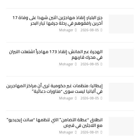
جزر البليار: إنقاذ مهاجرَين اثنين شهدا على وفاة 17
آخرين رافقوهم في رحلة جرفها تيار البحر
Mohager
2026-08-05
الهجرة عبر المانش: إنقاذ 173 مهاجراً اشتعلت النيران
في محرك قاربهم
Mohager
2026-08-05
إيطاليا: منظمات غير حكومية ترى أن مراكز المهاجرين
في ألبانيا ليست سوى “مناورات دعائية”
Mohager
2026-08-05
انطلاق “عطلة التضامن” التي تنظمها “سانت إيجيديو”
مع اللاجئين في قبرص
Mohager
2026-08-01