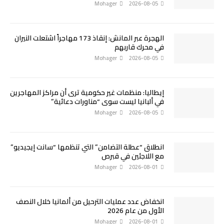
Mohager
2026-08-05
الهجرة عبر المانش: إنقاذ 173 مهاجراً اشتعلت النيران
في محرك قاربهم
Mohager
2026-08-05
إيطاليا: منظمات غير حكومية ترى أن مراكز المهاجرين
في ألبانيا ليست سوى “مناورات دعائية”
Mohager
2026-08-05
انطلاق “عطلة التضامن” التي تنظمها “سانت إيجيديو”
مع اللاجئين في قبرص
Mohager
2026-08-01
انخفاض عدد عمليات الترحيل من ألمانيا خلال النصف
الأول من عام 2026
Mohager
2026-08-01