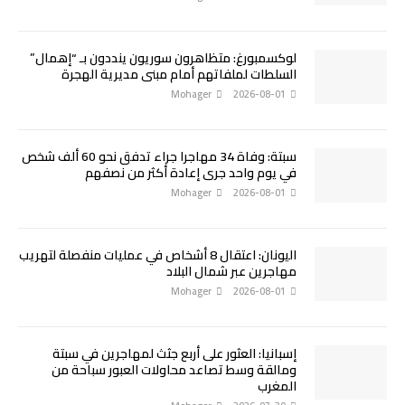
لوكسمبورغ: متظاهرون سوريون ينددون بـ “إهمال”
السلطات لملفاتهم أمام مبنى مديرية الهجرة
Mohager
2026-08-01
سبتة: وفاة 34 مهاجرا جراء تدفق نحو 60 ألف شخص
في يوم واحد جرى إعادة أكثر من نصفهم
Mohager
2026-08-01
اليونان: اعتقال 8 أشخاص في عمليات منفصلة لتهريب
مهاجرين عبر شمال البلاد
Mohager
2026-08-01
إسبانيا: العثور على أربع جثث لمهاجرين في سبتة
ومالقة وسط تصاعد محاولات العبور سباحة من
المغرب