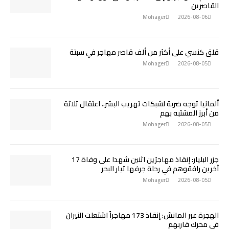
القاصرين
Mohager
2026-08-06
قلق كنسي على أكثر من ألف قاصر مهاجر في سبتة
Mohager
2026-08-05
ألمانيا توجه ضربة لشبكات تهريب البشر.. اعتقال ثلاثة
من أبرز المشتبه بهم
Mohager
2026-08-05
جزر البليار: إنقاذ مهاجرَين اثنين شهدا على وفاة 17
آخرين رافقوهم في رحلة جرفها تيار البحر
Mohager
2026-08-05
الهجرة عبر المانش: إنقاذ 173 مهاجراً اشتعلت النيران
في محرك قاربهم