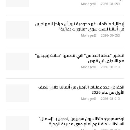
Mohager
2026-08-05
إيطاليا: منظمات غير حكومية ترى أن مراكز المهاجرين
في ألبانيا ليست سوى “مناورات دعائية”
Mohager
2026-08-05
انطلاق “عطلة التضامن” التي تنظمها “سانت إيجيديو”
مع اللاجئين في قبرص
Mohager
2026-08-01
انخفاض عدد عمليات الترحيل من ألمانيا خلال النصف
الأول من عام 2026
Mohager
2026-08-01
لوكسمبورغ: متظاهرون سوريون ينددون بـ “إهمال”
السلطات لملفاتهم أمام مبنى مديرية الهجرة