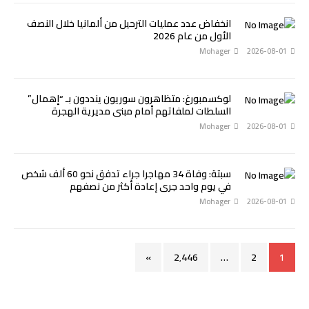
انخفاض عدد عمليات الترحيل من ألمانيا خلال النصف
الأول من عام 2026
Mohager
2026-08-01
لوكسمبورغ: متظاهرون سوريون ينددون بـ “إهمال”
السلطات لملفاتهم أمام مبنى مديرية الهجرة
Mohager
2026-08-01
سبتة: وفاة 34 مهاجرا جراء تدفق نحو 60 ألف شخص
في يوم واحد جرى إعادة أكثر من نصفهم
Mohager
2026-08-01
»
2٬446
…
2
1