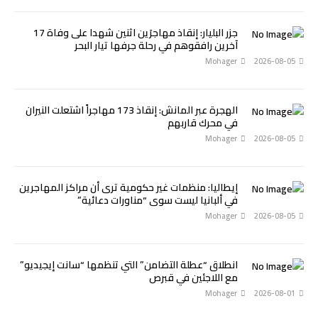
جزر البليار: إنقاذ مهاجرَين اثنين شهدا على وفاة 17
آخرين رافقوهم في رحلة جرفها تيار البحر
Mohager
2026-08-05
الهجرة عبر المانش: إنقاذ 173 مهاجراً اشتعلت النيران
في محرك قاربهم
Mohager
2026-08-05
إيطاليا: منظمات غير حكومية ترى أن مراكز المهاجرين
في ألبانيا ليست سوى “مناورات دعائية”
Mohager
2026-08-05
انطلاق “عطلة التضامن” التي تنظمها “سانت إيجيديو”
مع اللاجئين في قبرص
Mohager
2026-08-01