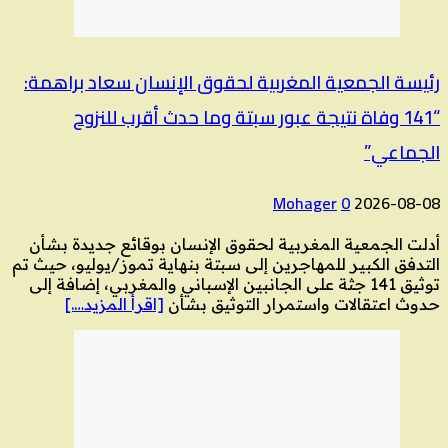
رئيسة الجمعية المغربية لحقوق الإنسان سعاد براهمة:
“141 وفاة نتيجة عبور سبتة وما حدث أقرب للنزوح
الجماعي”
Mohager
0
2026-08-08
أدلت الجمعية المغربية لحقوق الإنسان بوقائع جديدة بشأن
التدفق الكبير للمهاجرين إلى سبتة بنهاية تموز/يوليو، حيث تم
توثيق 141 جثة على الجانبين الإسباني والمغربي، إضافة إلى
حدوث اعتقالات واستمرار التوثيق بشأن
[اقرأ المزيد….]