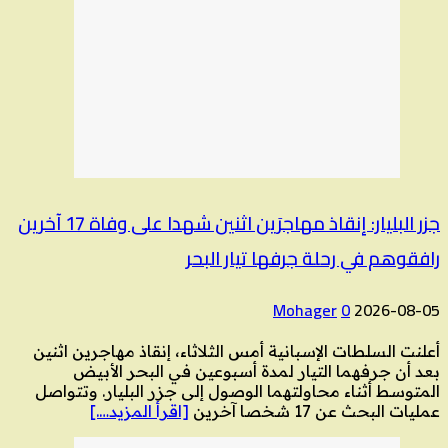
جزر البليار: إنقاذ مهاجرَين اثنين شهدا على وفاة 17 آخرين
رافقوهم في رحلة جرفها تيار البحر
Mohager
0
2026-08-05
أعلنت السلطات الإسبانية أمس الثلاثاء، إنقاذ مهاجرين اثنين
بعد أن جرفهما التيار لمدة أسبوعين في البحر الأبيض
المتوسط أثناء محاولتهما الوصول إلى جزر البليار. وتتواصل
عمليات البحث عن 17 شخصا آخرين
[اقرأ المزيد….]