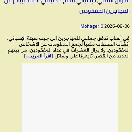
الحرس المدني الإسباني يفتتح مكتبا في سبتة للإبلاغ عن
المهاجرين المفقودين
Mohager
0
2026-08-06
في أعقاب تدفق جماعي للمهاجرين إلى جيب سبتة الإسباني،
أنشأت السلطات مكتباً لجمع المعلومات عن الأشخاص
المفقودين. ولا يزال العشرات في عداد المفقودين، من بينهم
العديد من القصر. تابعونا على وسائل
[اقرأ المزيد….]