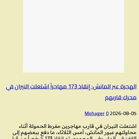
الهجرة عبر المانش: إنقاذ 173 مهاجراً اشتعلت النيران في
محرك قاربهم
Mohager
0
2026-08-05
اشتعلت النيران في قارب مهاجرين مفرط الحمولة أثناء
محاولتهم عبور المانش، أمس الثلاثاء، ما دفع ببعضهم إلى
القفز في الماء. وفي المجموع، تم إنقاذ 173 شخصاً من قبل