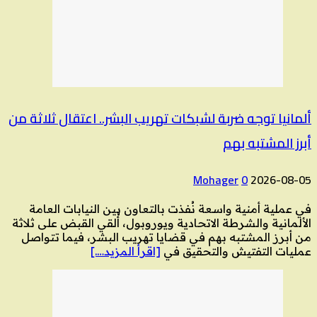
ألمانيا توجه ضربة لشبكات تهريب البشر.. اعتقال ثلاثة من
أبرز المشتبه بهم
Mohager
0
2026-08-05
في عملية أمنية واسعة نُفذت بالتعاون بين النيابات العامة
الألمانية والشرطة الاتحادية ويوروبول، أُلقي القبض على ثلاثة
من أبرز المشتبه بهم في قضايا تهريب البشر، فيما تتواصل
عمليات التفتيش والتحقيق في
[اقرأ المزيد….]