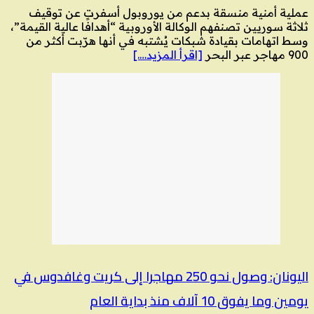
عملية أمنية منسقة بدعم من يوروبول أسفرت عن توقيف
ثلاثة سوريين تصنفهم الوكالة الأوروبية “أهدافًا عالية القيمة”،
وسط اتهامات بقيادة شبكات يُشتبه في أنها هرّبت أكثر من
900 مهاجر عبر البحر
[اقرأ المزيد….]
اليونان: وصول نحو 250 مهاجرا إلى كريت وغافدوس في
يومين وما يفوق 10 آلاف منذ بداية العام