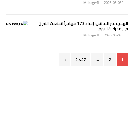
Mohager
2026-08-05
الهجرة عبر المانش: إنقاذ 173 مهاجراً اشتعلت النيران
في محرك قاربهم
Mohager
2026-08-05
»
2٬447
…
2
1