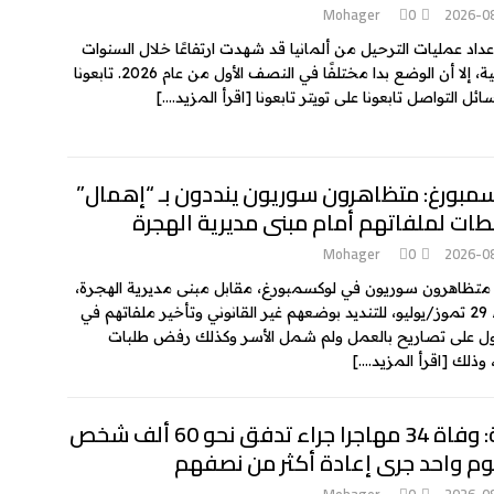
Mohager
0
2026-0
عداد عمليات الترحيل من ألمانيا قد شهدت ارتفاعًا خلال السنوات
الماضية، إلا أن الوضع بدا مختلفًا في النصف الأول من عام 2026. تابعونا
ئل التواصل تابعونا على تويتر تابعونا
[اقرأ المزيد….]
مبورغ: متظاهرون سوريون ينددون بـ “إهمال”
طات لملفاتهم أمام مبنى مديرية الهجرة
Mohager
0
2026-0
تظاهرون سوريون في لوكسمبورغ، مقابل مبنى مديرية الهجرة،
الأربعاء 29 تموز/يوليو، للتنديد بوضعهم غير القانوني وتأخير ملفاتهم في
 على تصاريح بالعمل ولم شمل الأسر وكذلك رفض طلبات
، وذلك
[اقرأ المزيد….]
سبتة: وفاة 34 مهاجرا جراء تدفق نحو 60 ألف شخص
وم واحد جرى إعادة أكثر من نصفهم
Mohager
0
2026-0