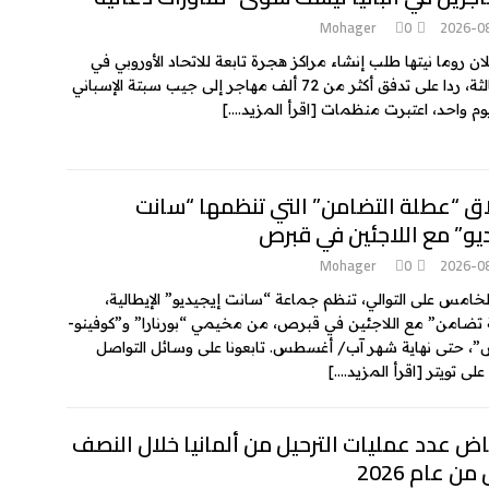
k
e
Mohager
0
2026-0
ان روما نيتها طلب إنشاء مراكز هجرة تابعة للاتحاد الأوروبي في
دول ثالثة، ردا على تدفق أكثر من 72 ألف مهاجر إلى جيب سبتة الإسباني
وم واحد، اعتبرت منظمات
[اقرأ المزيد….]
اق “عطلة التضامن” التي تنظمها “سانت
يو” مع اللاجئين في قبرص
Mohager
0
2026-0
الخامس على التوالي، تنظم جماعة “سانت إيجيديو” الإيطالية،
تضامن” مع اللاجئين في قبرص، من مخيمي “بورنارا” و”كوفينو-
، حتى نهاية شهر آب/ أغسطس. تابعونا على وسائل التواصل
 على تويتر
[اقرأ المزيد….]
ض عدد عمليات الترحيل من ألمانيا خلال النصف
من عام 2026