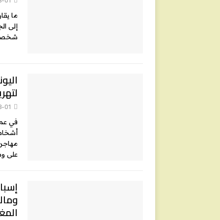
شخصا ج
لتهري
8-01
في عمل
أشخاص 
مهاجري
على و
إسبان
ومال
المغ