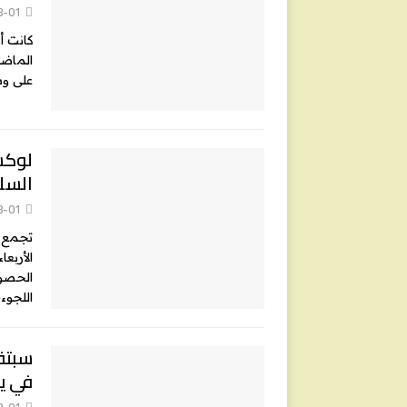
8-01
كانت أ
على وسا
لوكس
السل
8-01
تجمع م
الحصول
اللجوء
في ي
8-01