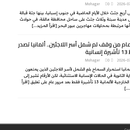
Mohager
0
2026-0
ى أربع جثث خلال الأيام الماضية في جنوب إسبانيا، بينها جثة قبالة
مدينة سبتة وثلاث جثث على ساحل محافظة مالقة، في حوادث
أنها مرتبطة بمحاولات مهاجرين عبور البحر
[اقرأ المزيد….]
ام من وقف لم شمل أسر اللاجئين.. ألمانيا تصدر
انية
Mohager
0
2026-0
لمانيا استمرار السماح بلم الشمل لأسر اللاجئين الذين يمتعون
ة الثانوية في الحالات الإنسانية الاستثنائية، لكن الأرقام تشير إلى
لألمانية 13 تأشيرة فقط بعد مرور عام على تعليق
[اقرأ
….]
Cop