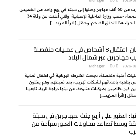
ما يقارب من 60 ألف مهاجر وصلوا إلى سبتة في يوم واحد من الخميس
إلى الجمعة، حسب وزارة الداخلية الإسبانية، والتي أعلنت عن وفاة 34
راء هذا التدفق الضخم. وحمّل
[اقرأ المزيد….]
اليونان: اعتقال 8 أشخاص في عمليات منفصلة
ب مهاجرين عبر شمال البلاد
Mohager
0
2026-0
يات أمنية منفصلة، نجحت الشرطة اليونانية في اعتقال ثمانية
يشتبه بانتمائهم لشبكات تهريب، بعد ضبطهم وهم ينقلون
ن غير نظاميين بمركبات متنوعة، من بينها دراجة نارية. تابعونا
سائل
[اقرأ المزيد….]
يا: العثور على أربع جثث لمهاجرين في سبتة
قة وسط تصاعد محاولات العبور سباحة من
رب