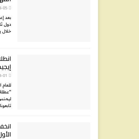
8-05
بعد إعل
خلال ي
انطل
إيجيد
8-01
للعام 
“عطلة 
ليمنس”
تابعونا
انخفا
الأول 