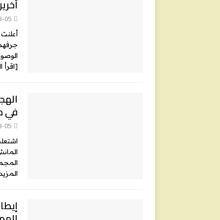
آخرين
8-05
أعلنت 
جرفهما
الوصول إ
[اقرأ ا
في م
8-05
اشتعلت
المانش
المجموع، تم إنقاذ 3
المزيد
إيطال
المها