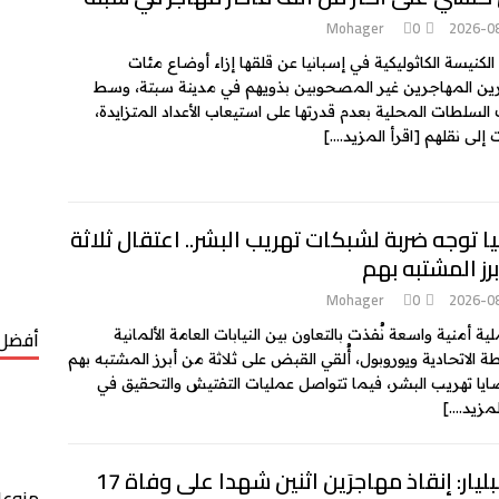
Mohager
0
2026-0
الكنيسة الكاثوليكية في إسبانيا عن قلقها إزاء أوضاع مئات
ين المهاجرين غير المصحوبين بذويهم في مدينة سبتة، وسط
 السلطات المحلية بعدم قدرتها على استيعاب الأعداد المتزايدة،
 إلى نقلهم
[اقرأ المزيد….]
يا توجه ضربة لشبكات تهريب البشر.. اعتقال ثلاثة
رز المشتبه بهم
Mohager
0
2026-0
أفضل 
ة أمنية واسعة نُفذت بالتعاون بين النيابات العامة الألمانية
ة الاتحادية ويوروبول، أُلقي القبض على ثلاثة من أبرز المشتبه بهم
يا تهريب البشر، فيما تتواصل عمليات التفتيش والتحقيق في
لمزيد….]
جزر البليار: إنقاذ مهاجرَين اثنين شهدا على وفاة 17
منوعا