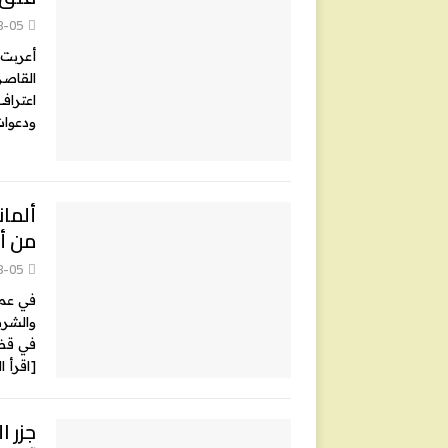
8-05
أعربت 
القاصر
اعتراف
ودعوات
ألمان
من أب
8-05
في عملي
والشرط
في قضا
[اقرأ ا