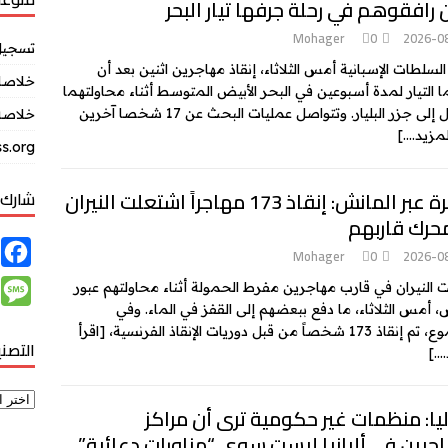
 رافقوهم في رحلة جرفها تيار البحر
Mohager
0
2026-0
تسجيل
السلطات الإسبانية أمس الثلاثاء، إنقاذ مهاجرين اثنين بعد أن
خلاصات Feed ال
 التيار لمدة أسبوعين في البحر الأبيض المتوسط أثناء محاولتهما
لى جزر البليار. وتتواصل عمليات البحث عن 17 شخصا آخرين
خلاصة 
لمزيد….]
s.org
الهجرة عبر المانش: إنقاذ 173 مهاجراً اشتعلت النيران
شارك 
حرك قاربهم
F
Mohager
0
2026-0
a
M
 النيران في قارب مهاجرين مفرط الحمولة أثناء محاولتهم عبور
c
، أمس الثلاثاء، ما دفع ببعضهم إلى القفز في الماء. وفي
e
17 شخصاً من قبل دوريات الإنقاذ الفرنسية،
[اقرأ
e
التصن
s
….]
b
s
o
a
يا: منظمات غير حكومية ترى أن مراكز
o
g
جرين في ألبانيا ليست سوى “مناورات دعائية”