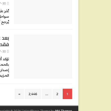
7-30
عُثر عل
سواحل 
يُرجح 
بعد ع
فقط 13 تأشيرة إنس
7-30
تؤكد أ
بالحماي
إصدار الخارجية ا
المزيد
»
2٬446
…
2
1
yright © 2026 | WordPress Theme by
MH Themes