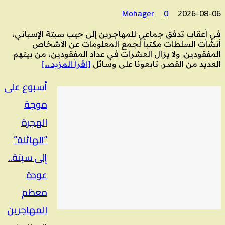
Mohager
0
2026-08-06
في أعقاب تدفق جماعي للمهاجرين إلى جيب سبتة الإسباني،
أنشأت السلطات مكتباً لجمع المعلومات عن الأشخاص
المفقودين. ولا يزال العشرات في عداد المفقودين، من بينهم
العديد من القصر. تابعونا على وسائل
[اقرأ المزيد….]
أسبوع على
موجة
الهجرة
“الهائلة”
إلى سبتة..
عودة
معظم
المهاجرين