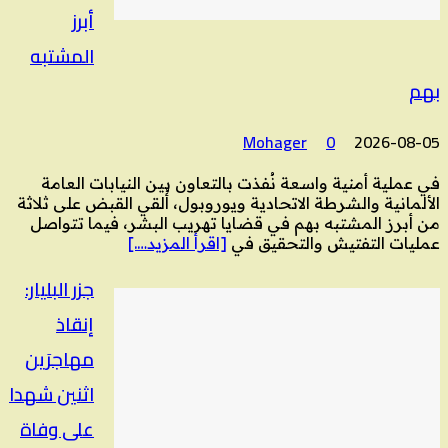
أبرز
المشتبه
بهم
Mohager
0
2026-08-05
في عملية أمنية واسعة نُفذت بالتعاون بين النيابات العامة
الألمانية والشرطة الاتحادية ويوروبول، أُلقي القبض على ثلاثة
من أبرز المشتبه بهم في قضايا تهريب البشر، فيما تتواصل
عمليات التفتيش والتحقيق في
[اقرأ المزيد….]
جزر البليار:
إنقاذ
مهاجرَين
اثنين شهدا
على وفاة