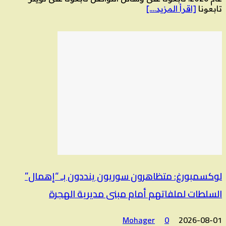
تابعونا
[اقرأ المزيد….]
لوكسمبورغ: متظاهرون سوريون ينددون بـ “إهمال”
السلطات لملفاتهم أمام مبنى مديرية الهجرة
Mohager
0
2026-08-01