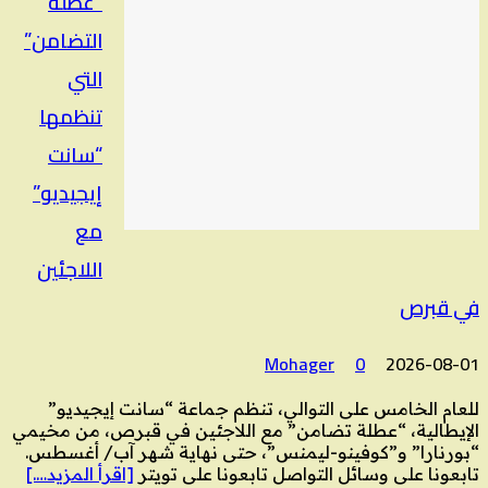
“عطلة
التضامن”
التي
تنظمها
“سانت
إيجيديو”
مع
اللاجئين
في قبرص
Mohager
0
2026-08-01
للعام الخامس على التوالي، تنظم جماعة “سانت إيجيديو”
الإيطالية، “عطلة تضامن” مع اللاجئين في قبرص، من مخيمي
“بورنارا” و”كوفينو-ليمنس”، حتى نهاية شهر آب/ أغسطس.
تابعونا على وسائل التواصل تابعونا على تويتر
[اقرأ المزيد….]