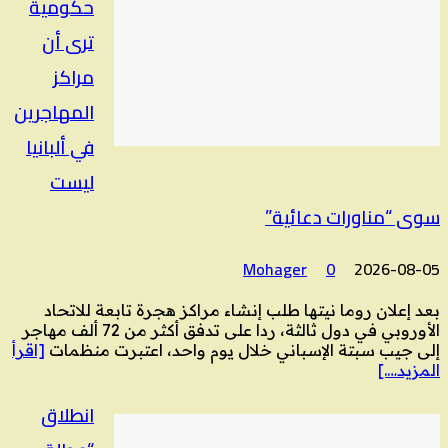
حكومية
ترى أن
مراكز
المهاجرين
في ألبانيا
ليست
سوى “مناورات دعائية”
Mohager
0
2026-08-05
بعد إعلان روما نيتها طلب إنشاء مراكز هجرة تابعة للاتحاد
الأوروبي في دول ثالثة، ردا على تدفق أكثر من 72 ألف مهاجر
إلى جيب سبتة الإسباني خلال يوم واحد، اعتبرت منظمات
[اقرأ
المزيد….]
انطلاق