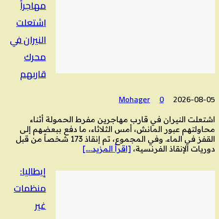
مهاجراً
اشتعلت
النيران في
محرك
قاربهم
Mohager
0
2026-08-05
اشتعلت النيران في قارب مهاجرين مفرط الحمولة أثناء
محاولتهم عبور المانش، أمس الثلاثاء، ما دفع ببعضهم إلى
القفز في الماء. وفي المجموع، تم إنقاذ 173 شخصاً من قبل
دوريات الإنقاذ الفرنسية،
[اقرأ المزيد….]
إيطاليا:
منظمات
غير