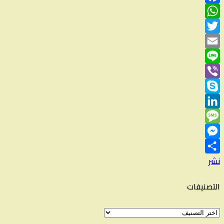
Facebook
WhatsApp
Twitter
Email
Line
Viber
Skype
LinkedIn
Message
Messenger
نشر
التصنيفات