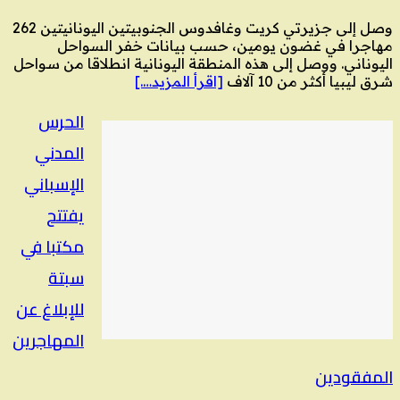
وصل إلى جزيرتي كريت وغافدوس الجنوبيتين اليونانيتين 262
مهاجرا في غضون يومين، حسب بيانات خفر السواحل
اليوناني. ووصل إلى هذه المنطقة اليونانية انطلاقا من سواحل
شرق ليبيا أكثر من 10 آلاف
[اقرأ المزيد….]
الحرس
المدني
الإسباني
يفتتح
مكتبا في
سبتة
للإبلاغ عن
المهاجرين
المفقودين