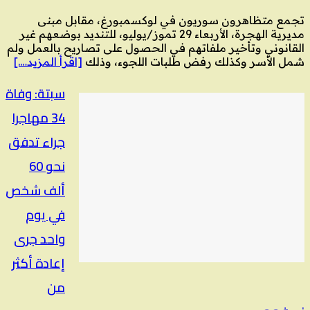
تجمع متظاهرون سوريون في لوكسمبورغ، مقابل مبنى
مديرية الهجرة، الأربعاء 29 تموز/يوليو، للتنديد بوضعهم غير
القانوني وتأخير ملفاتهم في الحصول على تصاريح بالعمل ولم
شمل الأسر وكذلك رفض طلبات اللجوء، وذلك
[اقرأ المزيد….]
سبتة: وفاة
34 مهاجرا
جراء تدفق
نحو 60
ألف شخص
في يوم
واحد جرى
إعادة أكثر
من