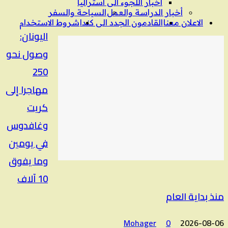
آخبار اللجوء الى استراليا
أخبار الدراسة والعمل
السياحة والسفر
الاعلان معنا
القادمون الجدد الى كندا
شروط الاستخدام
اليونان:
وصول نحو
250
مهاجرا إلى
كريت
وغافدوس
في يومين
وما يفوق
10 آلاف
منذ بداية العام
Mohager
0
2026-08-06