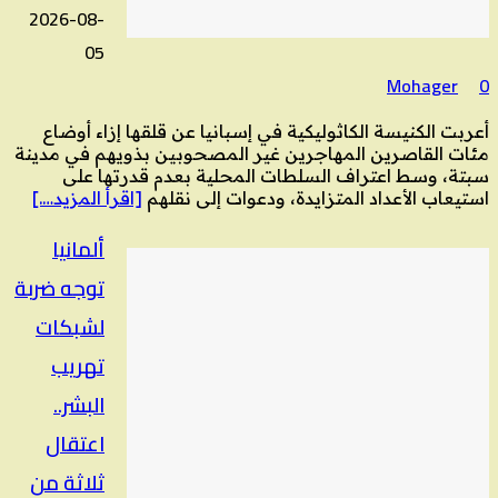
2026-08-
05
Mohager
0
أعربت الكنيسة الكاثوليكية في إسبانيا عن قلقها إزاء أوضاع
مئات القاصرين المهاجرين غير المصحوبين بذويهم في مدينة
سبتة، وسط اعتراف السلطات المحلية بعدم قدرتها على
استيعاب الأعداد المتزايدة، ودعوات إلى نقلهم
[اقرأ المزيد….]
ألمانيا
توجه ضربة
لشبكات
تهريب
البشر..
اعتقال
ثلاثة من