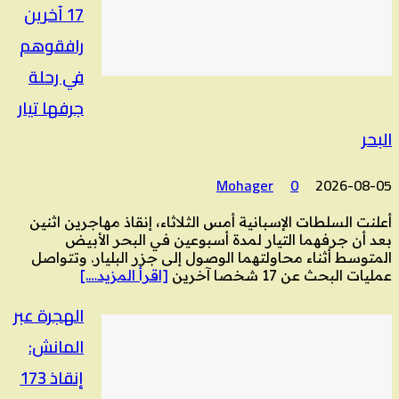
17 آخرين
رافقوهم
في رحلة
جرفها تيار
البحر
Mohager
0
2026-08-05
أعلنت السلطات الإسبانية أمس الثلاثاء، إنقاذ مهاجرين اثنين
بعد أن جرفهما التيار لمدة أسبوعين في البحر الأبيض
المتوسط أثناء محاولتهما الوصول إلى جزر البليار. وتتواصل
عمليات البحث عن 17 شخصا آخرين
[اقرأ المزيد….]
الهجرة عبر
المانش:
إنقاذ 173