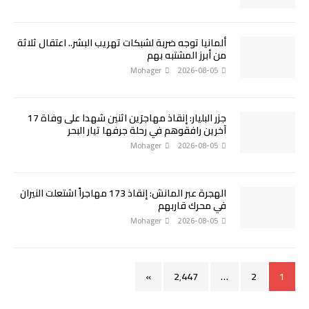
ألمانيا توجه ضربة لشبكات تهريب البشر.. اعتقال ثلاثة
من أبرز المشتبه بهم
Mohager
2026-08-05
جزر البليار: إنقاذ مهاجرَين اثنين شهدا على وفاة 17
آخرين رافقوهم في رحلة جرفها تيار البحر
Mohager
2026-08-05
الهجرة عبر المانش: إنقاذ 173 مهاجراً اشتعلت النيران
في محرك قاربهم
Mohager
2026-08-05
»
2٬447
…
2
1