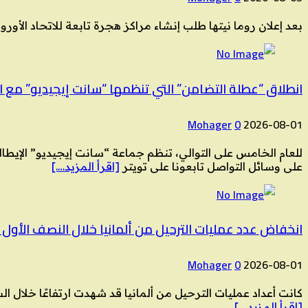
بعد إعلان روما نيتها طلب إنشاء مراكز هجرة تابعة للاتحاد الأوروبي في دول ثالثة، ردا على تدفق أكثر من 
انطلاق “عطلة التضامن” التي تنظمها “سانت إيجيديو” مع ا
Mohager
0
2026-08-01
للعام الخامس على التوالي، تنظم جماعة “سانت إيجيديو” الإي
على وسائل التواصل تابعونا على تويتر
[اقرأ المزيد….]
انخفاض عدد عمليات الترحيل من ألمانيا خلال النصف الأول من 
Mohager
0
2026-08-01
كانت أعداد عمليات الترحيل من ألمانيا قد شهدت ارتفاعًا خلال السنوات الماضية، إلا أن الوضع ب
[اقرأ المزيد….]