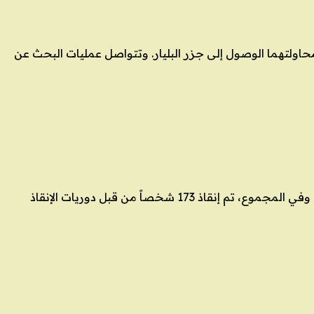
 محاولتهما الوصول إلى جزر البليار. وتتواصل عمليات البحث عن
اشتعلت النيران في قارب مهاجرين مفرط الحمولة أثناء محاولتهم عبور المانش، أمس الثلاثاء، ما دفع ببعضهم إلى القفز في الماء. وفي المجموع، تم إنقاذ 173 شخصاً من قبل دوريات الإنقاذ