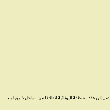
خفر السواحل اليوناني. ووصل إلى هذه المنطقة اليونانية انطلاقا من سواحل شرق ليبيا