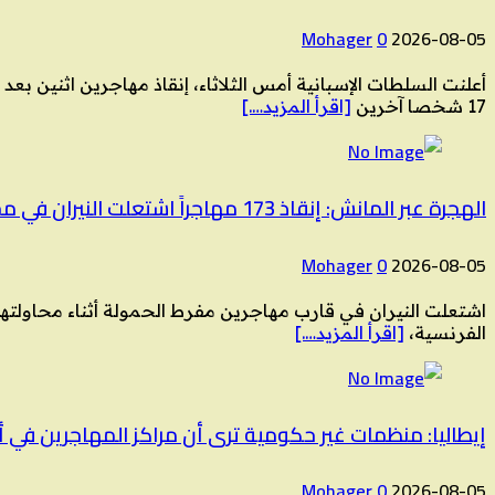
Mohager
0
2026-08-05
أعلنت السلطات الإسبانية أمس الثلاثاء، إنقاذ مهاجرين اثنين بع
17 شخصا آخرين
[اقرأ المزيد….]
الهجرة عبر المانش: إنقاذ 173 مهاجراً اشتعلت النيران في محرك قاربهم
Mohager
0
2026-08-05
الفرنسية،
[اقرأ المزيد….]
إيطاليا: منظمات غير حكومية ترى أن مراكز المهاجرين في أ
Mohager
0
2026-08-05