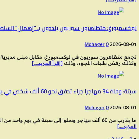
لوكسمبورغ: متظاهرون سوريون ينددون بـ “إهمال” السلطا
Mohager
0
2026-08-01
وكذلك رفض طلبات اللجوء، وذلك
[اقرأ المزيد….]
سبتة: وفاة 34 مهاجرا جراء تدفق نحو 60 ألف شخص في يوم واحد جرى إعادة أكثر من نصفهم
Mohager
0
2026-08-01
ما يقارب من 60 ألف مهاجر وصلوا إلى سبتة في يوم واحد من الخميس إلى الجمعة، حسب وزارة الداخلية الإسبانية، والتي أعلنت عن وفاة 34 شخصا جراء هذا التدفق الضخم. وحمّل
المزيد….]