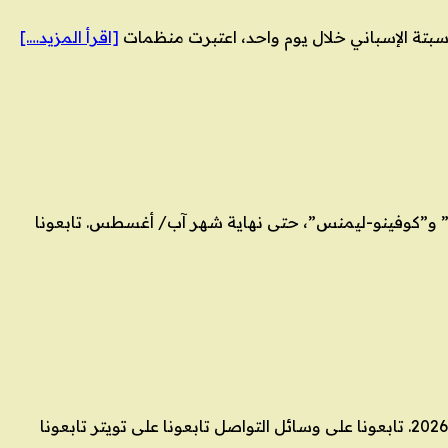
[اقرأ المزيد….]
ا” و”كوفينو-ليمنس”، حتى نهاية شهر آب/ أغسطس. تابعونا