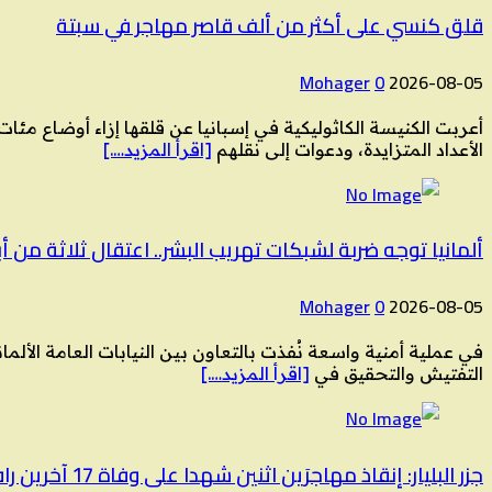
قلق كنسي على أكثر من ألف قاصر مهاجر في سبتة
Mohager
0
2026-08-05
أعربت الكنيسة الكاثوليكية في إسبانيا عن قلقها إزاء أوضاع م
الأعداد المتزايدة، ودعوات إلى نقلهم
[اقرأ المزيد….]
ألمانيا توجه ضربة لشبكات تهريب البشر.. اعتقال ثلاثة من أب
Mohager
0
2026-08-05
في عملية أمنية واسعة نُفذت بالتعاون بين النيابات العامة الأل
التفتيش والتحقيق في
[اقرأ المزيد….]
جزر البليار: إنقاذ مهاجرَين اثنين شهدا على وفاة 17 آخرين رافقوهم في رحلة جرفها تيار البحر