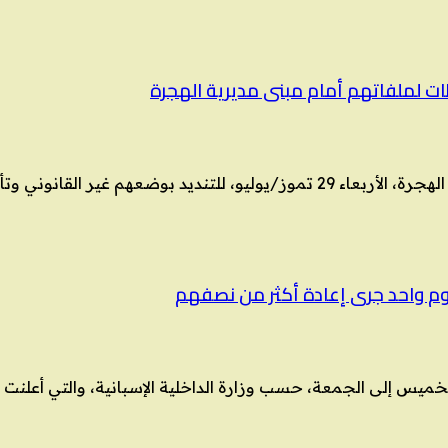
ت لملفاتهم أمام مبنى مديرية الهجرة
تجمع متظاهرون سوريون في لوكسمبورغ، مقابل مبنى مديرية الهجرة، الأربعاء 29