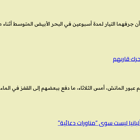
د أن جرفهما التيار لمدة أسبوعين في البحر الأبيض المتوسط أثناء
لبانيا ليست سوى “مناورات دعائية”