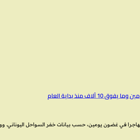
 إلى جزيرتي كريت وغافدوس الجنوبيتين اليونانيتين 262 مهاجرا في غضون يومين، حسب بيانات 