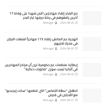
جزر البليار: إنقاذ مهاجرَين اثنين شهدا على وفاة 17
آخرين رافقوهم في رحلة جرفها تيار البحر
Mohager
2026-08-05
الهجرة عبر المانش: إنقاذ 173 مهاجراً اشتعلت النيران
في محرك قاربهم
Mohager
2026-08-05
إيطاليا: منظمات غير حكومية ترى أن مراكز المهاجرين
في ألبانيا ليست سوى “مناورات دعائية”
Mohager
2026-08-05
انطلاق “عطلة التضامن” التي تنظمها “سانت إيجيديو”
مع اللاجئين في قبرص
Mohager
2026-08-01