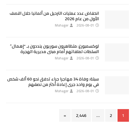
انخفاض عدد عمليات الترحيل من ألمانيا خلال النصف
الأول من عام 2026
Mohager
2026-08-01
لوكسمبورغ: متظاهرون سوريون ينددون بـ “إهمال”
السلطات لملفاتهم أمام مبنى مديرية الهجرة
Mohager
2026-08-01
سبتة: وفاة 34 مهاجرا جراء تدفق نحو 60 ألف شخص
في يوم واحد جرى إعادة أكثر من نصفهم
Mohager
2026-08-01
»
2٬446
…
2
1