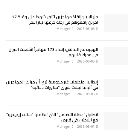
جزر البليار: إنقاذ مهاجرَين اثنين شهدا على وفاة 17
آخرين رافقوهم في رحلة جرفها تيار البحر
Mohager
2026-08-05
الهجرة عبر المانش: إنقاذ 173 مهاجراً اشتعلت النيران
في محرك قاربهم
Mohager
2026-08-05
إيطاليا: منظمات غير حكومية ترى أن مراكز المهاجرين
في ألبانيا ليست سوى “مناورات دعائية”
Mohager
2026-08-05
انطلاق “عطلة التضامن” التي تنظمها “سانت إيجيديو”
مع اللاجئين في قبرص
Mohager
2026-08-01