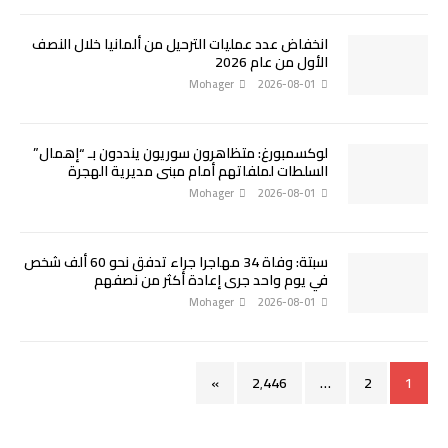
انخفاض عدد عمليات الترحيل من ألمانيا خلال النصف
الأول من عام 2026
Mohager
2026-08-01
لوكسمبورغ: متظاهرون سوريون ينددون بـ “إهمال”
السلطات لملفاتهم أمام مبنى مديرية الهجرة
Mohager
2026-08-01
سبتة: وفاة 34 مهاجرا جراء تدفق نحو 60 ألف شخص
في يوم واحد جرى إعادة أكثر من نصفهم
Mohager
2026-08-01
»
2٬446
…
2
1