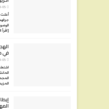
8-05
أعلنت 
جرفهما
الوصول إ
[اقرأ ا
في م
8-05
اشتعلت
المانش
المجموع، تم إنقاذ 3
المزيد
إيطال
المها