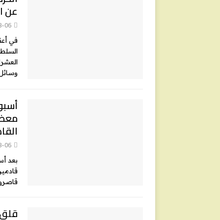
عن ا
8-06
في أعق
السلطا
العشرا
وسائل
أسبوع
معظم
القا
8-06
قاصرون
قلق 