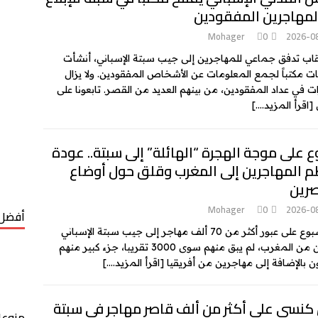
لمهاجرين المفقودين
Mohager
0
2026-0
اب تدفق جماعي للمهاجرين إلى جيب سبتة الإسباني، أنشأت
ت مكتباً لجمع المعلومات عن الأشخاص المفقودين. ولا يزال
ت في عداد المفقودين، من بينهم العديد من القصر. تابعونا على
[اقرأ المزيد….]
 على موجة الهجرة “الهائلة” إلى سبتة.. عودة
 المهاجرين إلى المغرب وقلق حول أوضاع
صرين
Mohager
0
2026-0
أفضل 
بعد أسبوع على عبور أكثر من 70 ألف مهاجر إلى جيب سبتة الإسباني
قادمين من المغرب، لم يبق منهم سوى 3000 تقريبا، جزء كبير منهم
 بالإضافة إلى مهاجرين من أفريقيا
[اقرأ المزيد….]
كنسي على أكثر من ألف قاصر مهاجر في سبتة
منوعا