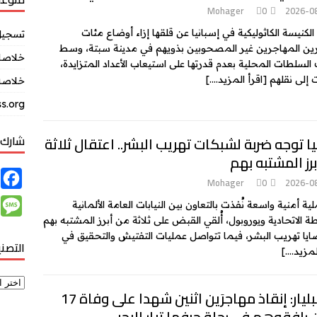
Mohager
0
2026-0
الكنيسة الكاثوليكية في إسبانيا عن قلقها إزاء أوضاع مئات
تسجيل
ين المهاجرين غير المصحوبين بذويهم في مدينة سبتة، وسط
خلاصات Feed ال
 السلطات المحلية بعدم قدرتها على استيعاب الأعداد المتزايدة،
 إلى نقلهم
[اقرأ المزيد….]
خلاصة 
s.org
شارك 
يا توجه ضربة لشبكات تهريب البشر.. اعتقال ثلاثة
رز المشتبه بهم
F
Mohager
0
2026-0
a
M
ة أمنية واسعة نُفذت بالتعاون بين النيابات العامة الألمانية
c
ة الاتحادية ويوروبول، أُلقي القبض على ثلاثة من أبرز المشتبه بهم
e
يا تهريب البشر، فيما تتواصل عمليات التفتيش والتحقيق في
e
التصن
s
لمزيد….]
b
s
o
a
جزر البليار: إنقاذ مهاجرَين اثنين شهدا على وفاة 17
o
g
 رافقوهم في رحلة جرفها تيار البحر