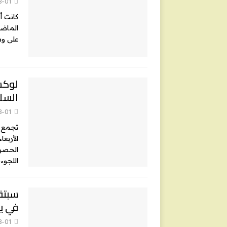
8-01
كانت أ
على وسا
لوكس
السل
8-01
تجمع م
الحصول
اللجوء
في ي
8-01