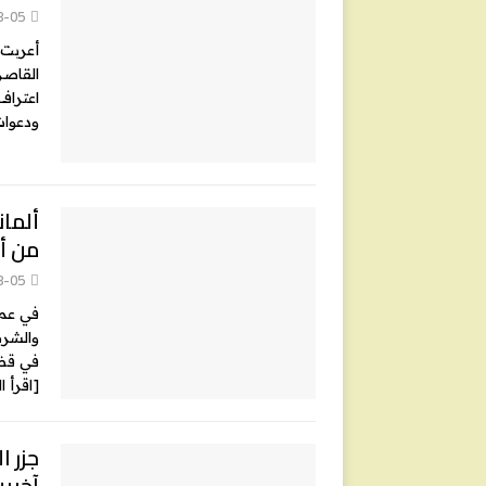
8-05
أعربت 
القاصر
اعتراف
ودعوات
ألمان
من أب
8-05
في عملي
والشرط
في قضا
[اقرأ ا
آخرين