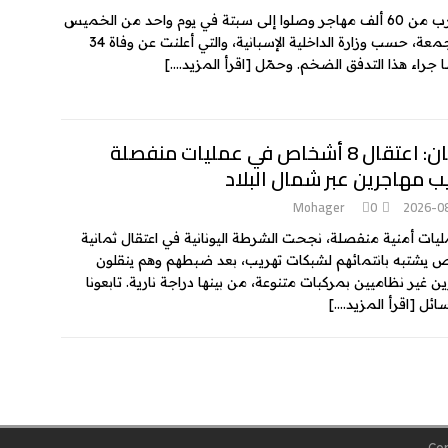
ما يقارب من 60 ألف مهاجر وصلوا إلى سبتة في يوم واحد من الخميس
إلى الجمعة، حسب وزارة الداخلية الإسبانية، والتي أعلنت عن وفاة 34
راء هذا التدفق الضخم. وحمّل
[اقرأ المزيد….]
اليونان: اعتقال 8 أشخاص في عمليات منفصلة
ب مهاجرين عبر شمال البلاد
Mohager
0
2026-0
يات أمنية منفصلة، نجحت الشرطة اليونانية في اعتقال ثمانية
يشتبه بانتمائهم لشبكات تهريب، بعد ضبطهم وهم ينقلون
ن غير نظاميين بمركبات متنوعة، من بينها دراجة نارية. تابعونا
سائل
[اقرأ المزيد….]
Cop