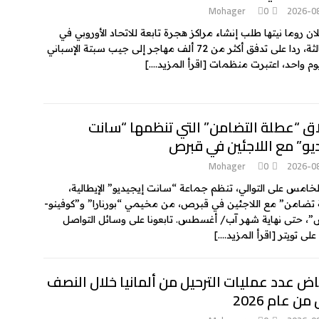
Mohager
0
2026-0
ان روما نيتها طلب إنشاء مراكز هجرة تابعة للاتحاد الأوروبي في
دول ثالثة، ردا على تدفق أكثر من 72 ألف مهاجر إلى جيب سبتة الإسباني
وم واحد، اعتبرت منظمات
[اقرأ المزيد….]
اق “عطلة التضامن” التي تنظمها “سانت
يو” مع اللاجئين في قبرص
Mohager
0
2026-0
الخامس على التوالي، تنظم جماعة “سانت إيجيديو” الإيطالية،
تضامن” مع اللاجئين في قبرص، من مخيمي “بورنارا” و”كوفينو-
، حتى نهاية شهر آب/ أغسطس. تابعونا على وسائل التواصل
 على تويتر
[اقرأ المزيد….]
ض عدد عمليات الترحيل من ألمانيا خلال النصف
من عام 2026