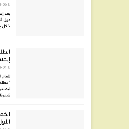
8-05
بعد إعل
خلال ي
انطل
إيجيد
8-01
للعام 
“عطلة 
ليمنس”
تابعونا
انخفا
الأول 