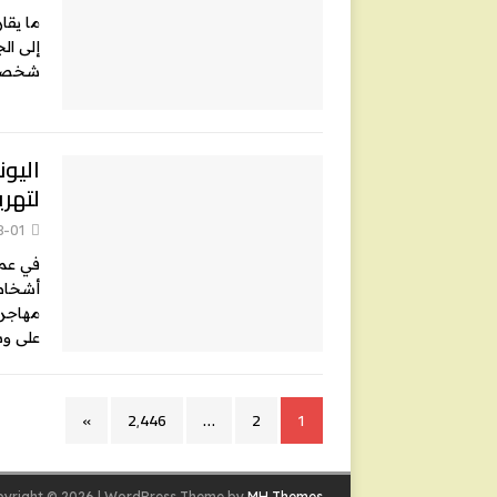
شخصا ج
لتهري
8-01
في عمل
أشخاص 
مهاجري
على و
»
2٬446
…
2
1
yright © 2026 | WordPress Theme by
MH Themes