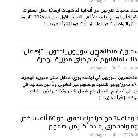
Mohager
0
2026-0
عداد عمليات الترحيل من ألمانيا قد شهدت ارتفاعًا خلال السنوات
الماضية، إلا أن الوضع بدا مختلفًا في النصف الأول من عام 2026. تابعونا
ئل التواصل تابعونا على تويتر تابعونا
[اقرأ المزيد….]
مبورغ: متظاهرون سوريون ينددون بـ “إهمال”
طات لملفاتهم أمام مبنى مديرية الهجرة
Mohager
0
2026-0
تظاهرون سوريون في لوكسمبورغ، مقابل مبنى مديرية الهجرة،
الأربعاء 29 تموز/يوليو، للتنديد بوضعهم غير القانوني وتأخير ملفاتهم في
 على تصاريح بالعمل ولم شمل الأسر وكذلك رفض طلبات
، وذلك
[اقرأ المزيد….]
سبتة: وفاة 34 مهاجرا جراء تدفق نحو 60 ألف شخص
وم واحد جرى إعادة أكثر من نصفهم
Mohager
0
2026-0