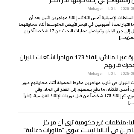
k
e
Mohager
0
2026-0
السلطات الإسبانية أمس الثلاثاء، إنقاذ مهاجرين اثنين بعد أن
 التيار لمدة أسبوعين في البحر الأبيض المتوسط أثناء محاولتهما
لى جزر البليار. وتتواصل عمليات البحث عن 17 شخصا آخرين
لمزيد….]
الهجرة عبر المانش: إنقاذ 173 مهاجراً اشتعلت النيران
حرك قاربهم
Mohager
0
2026-0
 النيران في قارب مهاجرين مفرط الحمولة أثناء محاولتهم عبور
، أمس الثلاثاء، ما دفع ببعضهم إلى القفز في الماء. وفي
17 شخصاً من قبل دوريات الإنقاذ الفرنسية،
[اقرأ
….]
يا: منظمات غير حكومية ترى أن مراكز
جرين في ألبانيا ليست سوى “مناورات دعائية”