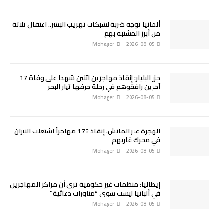
ألمانيا توجه ضربة لشبكات تهريب البشر.. اعتقال ثلاثة
من أبرز المشتبه بهم
Mohager
2026-08-05
جزر البليار: إنقاذ مهاجرَين اثنين شهدا على وفاة 17
آخرين رافقوهم في رحلة جرفها تيار البحر
Mohager
2026-08-05
الهجرة عبر المانش: إنقاذ 173 مهاجراً اشتعلت النيران
في محرك قاربهم
Mohager
2026-08-05
إيطاليا: منظمات غير حكومية ترى أن مراكز المهاجرين
في ألبانيا ليست سوى “مناورات دعائية”
Mohager
2026-08-05