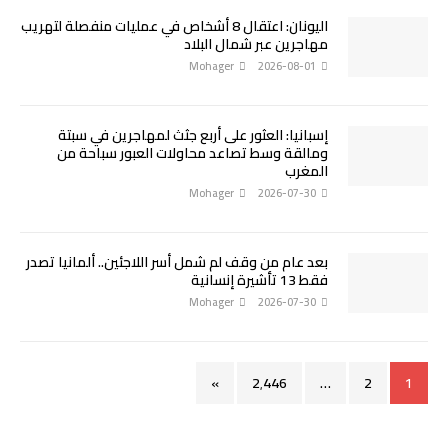
اليونان: اعتقال 8 أشخاص في عمليات منفصلة لتهريب
مهاجرين عبر شمال البلاد
Mohager
2026-08-01
إسبانيا: العثور على أربع جثث لمهاجرين في سبتة
ومالقة وسط تصاعد محاولات العبور سباحة من
المغرب
Mohager
2026-07-30
بعد عام من وقف لم شمل أسر اللاجئين.. ألمانيا تصدر
فقط 13 تأشيرة إنسانية
Mohager
2026-07-30
»
2٬446
…
2
1