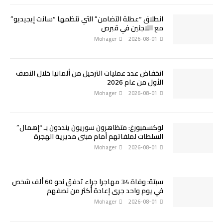
انطلاق “عطلة التضامن” التي تنظمها “سانت إيجيديو”
مع اللاجئين في قبرص
Mohager
2026-08-01
انخفاض عدد عمليات الترحيل من ألمانيا خلال النصف
الأول من عام 2026
Mohager
2026-08-01
لوكسمبورغ: متظاهرون سوريون ينددون بـ “إهمال”
السلطات لملفاتهم أمام مبنى مديرية الهجرة
Mohager
2026-08-01
سبتة: وفاة 34 مهاجرا جراء تدفق نحو 60 ألف شخص
في يوم واحد جرى إعادة أكثر من نصفهم
Mohager
2026-08-01