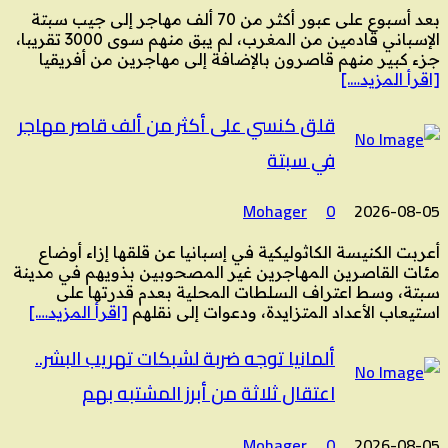
بعد أسبوع على عبور أكثر من 70 ألف مهاجر إلى جيب سبتة
الإسباني قادمين من المغرب، لم يبق منهم سوى 3000 تقريبا،
جزء كبير منهم قاصرون بالإضافة إلى مهاجرين من أفريقيا
[اقرأ المزيد….]
قلق كنسي على أكثر من ألف قاصر مهاجر
في سبتة
Mohager
0
2026-08-05
أعربت الكنيسة الكاثوليكية في إسبانيا عن قلقها إزاء أوضاع
مئات القاصرين المهاجرين غير المصحوبين بذويهم في مدينة
سبتة، وسط اعتراف السلطات المحلية بعدم قدرتها على
استيعاب الأعداد المتزايدة، ودعوات إلى نقلهم
[اقرأ المزيد….]
ألمانيا توجه ضربة لشبكات تهريب البشر..
اعتقال ثلاثة من أبرز المشتبه بهم
Mohager
0
2026-08-05