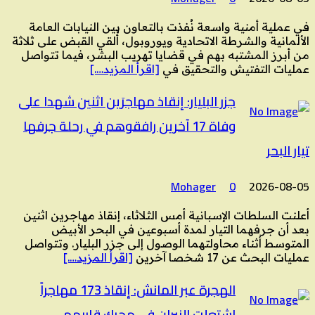
في عملية أمنية واسعة نُفذت بالتعاون بين النيابات العامة
الألمانية والشرطة الاتحادية ويوروبول، أُلقي القبض على ثلاثة
من أبرز المشتبه بهم في قضايا تهريب البشر، فيما تتواصل
عمليات التفتيش والتحقيق في
[اقرأ المزيد….]
جزر البليار: إنقاذ مهاجرَين اثنين شهدا على
وفاة 17 آخرين رافقوهم في رحلة جرفها
تيار البحر
Mohager
0
2026-08-05
أعلنت السلطات الإسبانية أمس الثلاثاء، إنقاذ مهاجرين اثنين
بعد أن جرفهما التيار لمدة أسبوعين في البحر الأبيض
المتوسط أثناء محاولتهما الوصول إلى جزر البليار. وتتواصل
عمليات البحث عن 17 شخصا آخرين
[اقرأ المزيد….]
الهجرة عبر المانش: إنقاذ 173 مهاجراً
اشتعلت النيران في محرك قاربهم