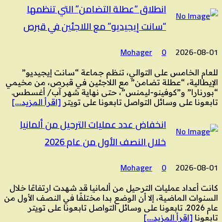
انطلاق “عطلة التضامن” التي تنظمها
“سانت إيجيديو” مع اللاجئين في قبرص
Mohager
0
2026-08-01
للعام الخامس على التوالي، تنظم جماعة “سانت إيجيديو”
الإيطالية، “عطلة تضامن” مع اللاجئين في قبرص، من مخيمي
“بورنارا” و”كوفينو-ليمنس”، حتى نهاية شهر آب/ أغسطس.
تابعونا على وسائل التواصل تابعونا على تويتر
[اقرأ المزيد….]
انخفاض عدد عمليات الترحيل من ألمانيا
خلال النصف الأول من عام 2026
Mohager
0
2026-08-01
كانت أعداد عمليات الترحيل من ألمانيا قد شهدت ارتفاعًا خلال
السنوات الماضية، إلا أن الوضع بدا مختلفًا في النصف الأول من
عام 2026. تابعونا على وسائل التواصل تابعونا على تويتر
تابعونا
[اقرأ المزيد….]