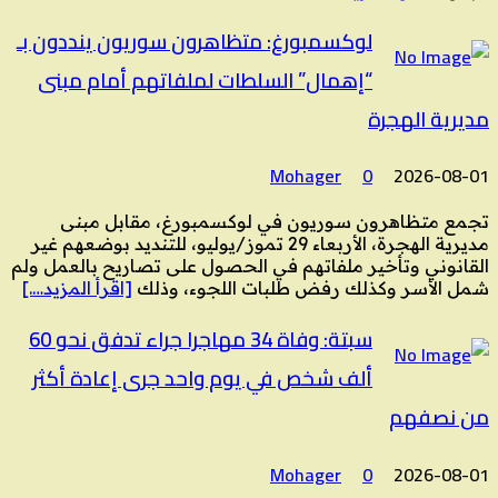
لوكسمبورغ: متظاهرون سوريون ينددون بـ
“إهمال” السلطات لملفاتهم أمام مبنى
مديرية الهجرة
Mohager
0
2026-08-01
تجمع متظاهرون سوريون في لوكسمبورغ، مقابل مبنى
مديرية الهجرة، الأربعاء 29 تموز/يوليو، للتنديد بوضعهم غير
القانوني وتأخير ملفاتهم في الحصول على تصاريح بالعمل ولم
شمل الأسر وكذلك رفض طلبات اللجوء، وذلك
[اقرأ المزيد….]
سبتة: وفاة 34 مهاجرا جراء تدفق نحو 60
ألف شخص في يوم واحد جرى إعادة أكثر
من نصفهم
Mohager
0
2026-08-01