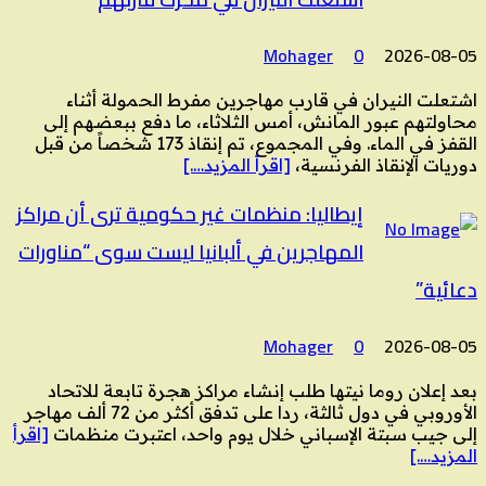
Mohager
0
2026-08-05
اشتعلت النيران في قارب مهاجرين مفرط الحمولة أثناء
محاولتهم عبور المانش، أمس الثلاثاء، ما دفع ببعضهم إلى
القفز في الماء. وفي المجموع، تم إنقاذ 173 شخصاً من قبل
دوريات الإنقاذ الفرنسية،
[اقرأ المزيد….]
إيطاليا: منظمات غير حكومية ترى أن مراكز
المهاجرين في ألبانيا ليست سوى “مناورات
دعائية”
Mohager
0
2026-08-05
بعد إعلان روما نيتها طلب إنشاء مراكز هجرة تابعة للاتحاد
الأوروبي في دول ثالثة، ردا على تدفق أكثر من 72 ألف مهاجر
إلى جيب سبتة الإسباني خلال يوم واحد، اعتبرت منظمات
[اقرأ
المزيد….]