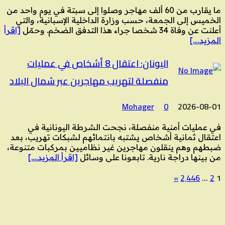
ما يقارب من 60 ألف مهاجر وصلوا إلى سبتة في يوم واحد من
الخميس إلى الجمعة، حسب وزارة الداخلية الإسبانية، والتي
أعلنت عن وفاة 34 شخصا جراء هذا التدفق الضخم. وحمّل
[اقرأ
المزيد….]
اليونان: اعتقال 8 أشخاص في عمليات
منفصلة لتهريب مهاجرين عبر شمال البلاد
Mohager
0
2026-08-01
في عمليات أمنية منفصلة، نجحت الشرطة اليونانية في
اعتقال ثمانية أشخاص يشتبه بانتمائهم لشبكات تهريب، بعد
ضبطهم وهم ينقلون مهاجرين غير نظاميين بمركبات متنوعة،
من بينها دراجة نارية. تابعونا على وسائل
[اقرأ المزيد….]
»
2٬446
…
2
1