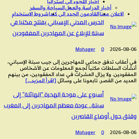
آخبار اللجوء الى استراليا
أخبار الدراسة والعمل
السياحة والسفر
الاعلان معنا
القادمون الجدد الى كندا
شروط الاستخدام
الحرس المدني الإسباني يفتتح مكتبا في
سبتة للإبلاغ عن المهاجرين المفقودين
Mohager
0
2026-08-06
في أعقاب تدفق جماعي للمهاجرين إلى جيب سبتة الإسباني،
أنشأت السلطات مكتباً لجمع المعلومات عن الأشخاص
المفقودين. ولا يزال العشرات في عداد المفقودين، من بينهم
العديد من القصر. تابعونا على وسائل
[اقرأ المزيد….]
أسبوع على موجة الهجرة “الهائلة” إلى
سبتة.. عودة معظم المهاجرين إلى المغرب
وقلق حول أوضاع القاصرين
Mohager
0
2026-08-06