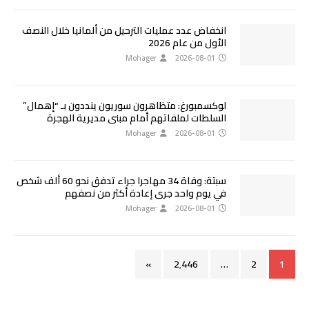
انخفاض عدد عمليات الترحيل من ألمانيا خلال النصف
الأول من عام 2026
Mohager
2026-08-01
لوكسمبورغ: متظاهرون سوريون ينددون بـ “إهمال”
السلطات لملفاتهم أمام مبنى مديرية الهجرة
Mohager
2026-08-01
سبتة: وفاة 34 مهاجرا جراء تدفق نحو 60 ألف شخص
في يوم واحد جرى إعادة أكثر من نصفهم
Mohager
2026-08-01
»
2٬446
…
2
1