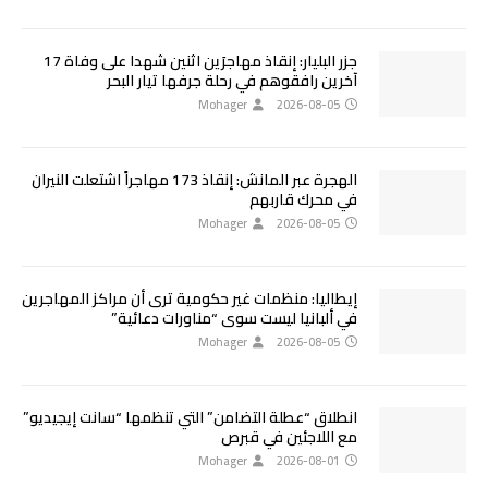
جزر البليار: إنقاذ مهاجرَين اثنين شهدا على وفاة 17
آخرين رافقوهم في رحلة جرفها تيار البحر
Mohager
2026-08-05
الهجرة عبر المانش: إنقاذ 173 مهاجراً اشتعلت النيران
في محرك قاربهم
Mohager
2026-08-05
إيطاليا: منظمات غير حكومية ترى أن مراكز المهاجرين
في ألبانيا ليست سوى “مناورات دعائية”
Mohager
2026-08-05
انطلاق “عطلة التضامن” التي تنظمها “سانت إيجيديو”
مع اللاجئين في قبرص
Mohager
2026-08-01