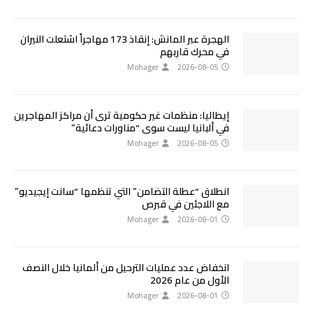
الهجرة عبر المانش: إنقاذ 173 مهاجراً اشتعلت النيران
في محرك قاربهم
Mohager
2026-08-05
إيطاليا: منظمات غير حكومية ترى أن مراكز المهاجرين
في ألبانيا ليست سوى “مناورات دعائية”
Mohager
2026-08-05
انطلاق “عطلة التضامن” التي تنظمها “سانت إيجيديو”
مع اللاجئين في قبرص
Mohager
2026-08-01
انخفاض عدد عمليات الترحيل من ألمانيا خلال النصف
الأول من عام 2026
Mohager
2026-08-01