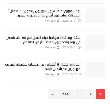
لوكسمبورغ: متظاهرون سوريون ينددون بـ “إهمال”
السلطات لملفاتهم أمام مبنى مديرية الهجرة
Mohager
2026-08-01
سبتة: وفاة 34 مهاجرا جراء تدفق نحو 60 ألف شخص
في يوم واحد جرى إعادة أكثر من نصفهم
Mohager
2026-08-01
اليونان: اعتقال 8 أشخاص في عمليات منفصلة لتهريب
مهاجرين عبر شمال البلاد
Mohager
2026-08-01
»
2٬446
…
2
1