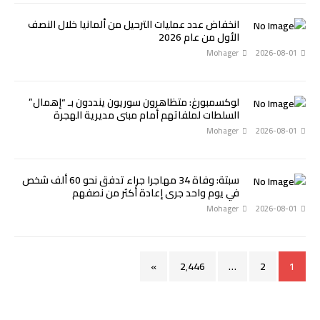
انخفاض عدد عمليات الترحيل من ألمانيا خلال النصف
الأول من عام 2026
Mohager
2026-08-01
لوكسمبورغ: متظاهرون سوريون ينددون بـ “إهمال”
السلطات لملفاتهم أمام مبنى مديرية الهجرة
Mohager
2026-08-01
سبتة: وفاة 34 مهاجرا جراء تدفق نحو 60 ألف شخص
في يوم واحد جرى إعادة أكثر من نصفهم
Mohager
2026-08-01
»
2٬446
…
2
1