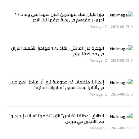
جزر البليار: إنقاذ مهاجرَين اثنين شهدا على وفاة 17
آخرين رافقوهم في رحلة جرفها تيار البحر
Mohager
2026-08-05
الهجرة عبر المانش: إنقاذ 173 مهاجراً اشتعلت النيران
في محرك قاربهم
Mohager
2026-08-05
إيطاليا: منظمات غير حكومية ترى أن مراكز المهاجرين
في ألبانيا ليست سوى “مناورات دعائية”
Mohager
2026-08-05
انطلاق “عطلة التضامن” التي تنظمها “سانت إيجيديو”
مع اللاجئين في قبرص
Mohager
2026-08-01