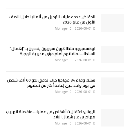
انخفاض عدد عمليات الترحيل من ألمانيا خلال النصف
الأول من عام 2026
Mohager
2026-08-01
لوكسمبورغ: متظاهرون سوريون ينددون بـ “إهمال”
السلطات لملفاتهم أمام مبنى مديرية الهجرة
Mohager
2026-08-01
سبتة: وفاة 34 مهاجرا جراء تدفق نحو 60 ألف شخص
في يوم واحد جرى إعادة أكثر من نصفهم
Mohager
2026-08-01
اليونان: اعتقال 8 أشخاص في عمليات منفصلة لتهريب
مهاجرين عبر شمال البلاد
Mohager
2026-08-01