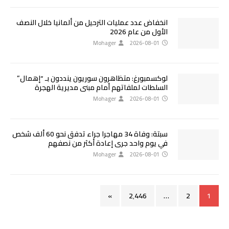
انخفاض عدد عمليات الترحيل من ألمانيا خلال النصف
الأول من عام 2026
Mohager
2026-08-01
لوكسمبورغ: متظاهرون سوريون ينددون بـ “إهمال”
السلطات لملفاتهم أمام مبنى مديرية الهجرة
Mohager
2026-08-01
سبتة: وفاة 34 مهاجرا جراء تدفق نحو 60 ألف شخص
في يوم واحد جرى إعادة أكثر من نصفهم
Mohager
2026-08-01
»
2٬446
…
2
1