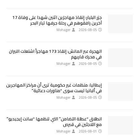
جزر البليار: إنقاذ مهاجرَين اثنين شهدا على وفاة 17
آخرين رافقوهم في رحلة جرفها تيار البحر
Mohager
2026-08-05
الهجرة عبر المانش: إنقاذ 173 مهاجراً اشتعلت النيران
في محرك قاربهم
Mohager
2026-08-05
إيطاليا: منظمات غير حكومية ترى أن مراكز المهاجرين
في ألبانيا ليست سوى “مناورات دعائية”
Mohager
2026-08-05
انطلاق “عطلة التضامن” التي تنظمها “سانت إيجيديو”
مع اللاجئين في قبرص
Mohager
2026-08-01