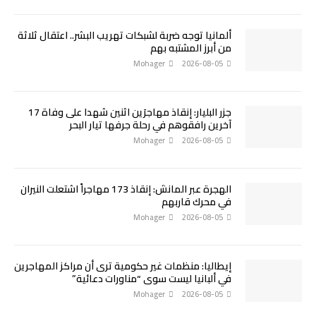
ألمانيا توجه ضربة لشبكات تهريب البشر.. اعتقال ثلاثة
من أبرز المشتبه بهم
Mohager
2026-08-05
جزر البليار: إنقاذ مهاجرَين اثنين شهدا على وفاة 17
آخرين رافقوهم في رحلة جرفها تيار البحر
Mohager
2026-08-05
الهجرة عبر المانش: إنقاذ 173 مهاجراً اشتعلت النيران
في محرك قاربهم
Mohager
2026-08-05
إيطاليا: منظمات غير حكومية ترى أن مراكز المهاجرين
في ألبانيا ليست سوى “مناورات دعائية”
Mohager
2026-08-05