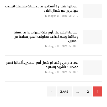
اليونان: اعتقال 8 أشخاص في عمليات منفصلة لتهريب
مهاجرين عبر شمال البلاد
Mohager
2026-08-01
إسبانيا: العثور على أربع جثث لمهاجرين في سبتة
ومالقة وسط تصاعد محاولات العبور سباحة من
المغرب
Mohager
2026-07-30
بعد عام من وقف لم شمل أسر اللاجئين.. ألمانيا تصدر
فقط 13 تأشيرة إنسانية
Mohager
2026-07-30
»
2٬446
…
2
1