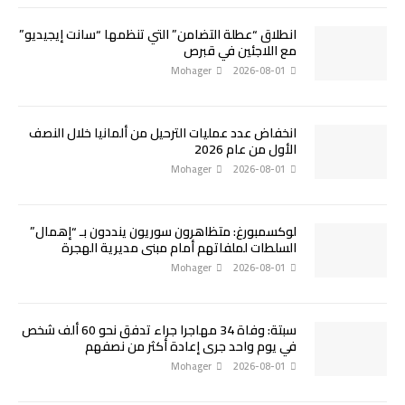
انطلاق “عطلة التضامن” التي تنظمها “سانت إيجيديو”
مع اللاجئين في قبرص
Mohager
2026-08-01
انخفاض عدد عمليات الترحيل من ألمانيا خلال النصف
الأول من عام 2026
Mohager
2026-08-01
لوكسمبورغ: متظاهرون سوريون ينددون بـ “إهمال”
السلطات لملفاتهم أمام مبنى مديرية الهجرة
Mohager
2026-08-01
سبتة: وفاة 34 مهاجرا جراء تدفق نحو 60 ألف شخص
في يوم واحد جرى إعادة أكثر من نصفهم
Mohager
2026-08-01