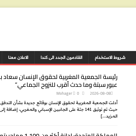
شروط الاستخدام
القادمون الجدد الى كندا
الاعلان معنا
عبور سبتة وما حدث أقرب للنزوح الجماعي”
Mohager
0
2026-08-08
أدلت الجمعية المغربية لحقوق الإنسان بوقائع جديدة بشأن التدفق ال
حيث تم توثيق 141 جثة على الجانبين الإسباني والمغربي، إضافة إلى حدوث اعتقالات واستمرار التوثيق بشأن
المزيد….]
المملكة المتحدة: إدانة أ