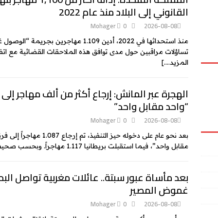
القانوني إلى البلاد منذ عام 2022
Mohager
0
2026-08-08
منذ استحداثها في 2022، أدين 1.109 مهاجرين
تساؤلات مراقبين حول مدى توافق هذه الملاحقات القضائية مع اتفاق
المزيد….]
الهجرة عبر المانش: إرجاع أكثر من ألف مهاجر إل
“واحد مقابل واحد”
Mohager
0
2026-08-08
بعد نحو عام على دخوله حيز 
مقابل واحد”، فيما استقبلت بريطانيا 1.117 مهاجراً. وبحسب صحيفة “الغارديان” فإن ما
بعد مأساة عبور سبتة.. عائلات مغربية تواصل ا
غموض المصير
Mohager
0
2026-08-08