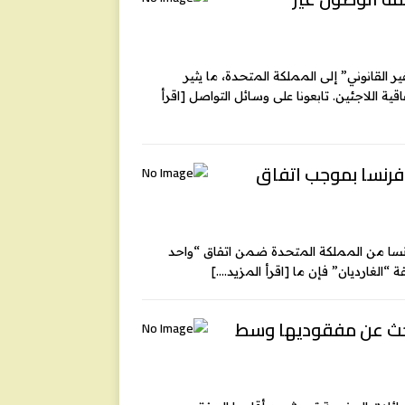
 بجريمة “الوصول غير القانوني” إلى المملكة المتحدة، ما يثير
ية اللاجئين. تابعونا على وسائل التواصل
[اقرأ
ى فرنسا بموجب اتفاق
التنفيذ، تم إرجاع 1.087 مهاجراً إلى فرنسا من المملكة المتحدة ضمن اتفاق “واحد
[اقرأ المزيد….]
لبحث عن مفقوديها وسط