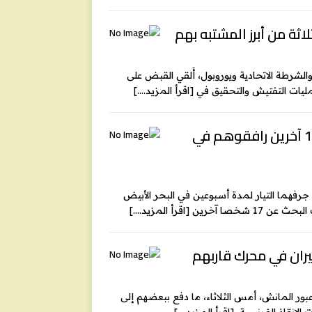
اثة من أبرز المشتبه بهم
 والشرطة الاتحادية ويوروبول، أُلقي القبض على
عمليات التفتيش والتحقيق في
[اقرأ المزيد….]
جزر البليار: إنقاذ مهاجرَين اثنين شهدا على وفاة 17 آخرين رافقوهم في
ن جرفهما التيار لمدة أسبوعين في البحر الأبيض
17 شخصا آخرين
[اقرأ المزيد….]
ور المانش، أمس الثلاثاء، ما دفع ببعضهم إلى