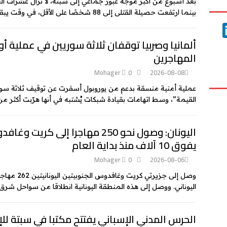
بعد أسبوع من أكبر موجة عبور جماعي إلى سبتة، لا تزال عشرات الع
بينما ارتفعت حصيلة القتلى إلى 88 شخصًا على الأقل، في وقت يبقى فيه
L
ألمانيا وصربيا توقفان ثلاثة سوريين في عملية أ
i
المهاجرين
n
Mohager
0
2026-08-08
k
e
عملية أمنية منسقة بدعم من يوروبول أسفرت عن توقيف ثلاثة سوريين 
القيمة”، وسط اتهامات بقيادة شبكات يُشتبه في أنها هرّبت أكثر من 900 مهاجر عبر البح
d
I
اليونان: وصول نحو 250 مهاجرا إلى ك
n
يفوق 10 آلاف منذ بداية العام
Mohager
0
2026-08-06
وصل إلى جزي
اليوناني. ووصل إلى هذه المنطقة اليونانية انطلاقا من سواحل شرق ليبيا أ
الحرس المدني الإسباني يفتتح مكتبا في سبتة للإ