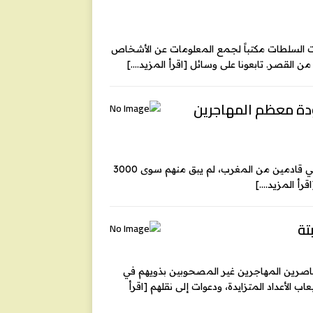
ت السلطات مكتباً لجمع المعلومات عن الأشخاص
 من القصر. تابعونا على وسائل
[اقرأ المزيد….]
ودة معظم المهاجرين
بعد أسبوع على عبور أكثر من 70 ألف مهاجر إلى جيب سبتة الإسباني قادمين من المغرب، لم يبق منهم سوى 3000
اقرأ المزيد….]
تة
القاصرين المهاجرين غير المصحوبين بذويهم في
ب الأعداد المتزايدة، ودعوات إلى نقلهم
[اقرأ