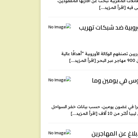
ائلات المغربية تبحث عن أقاربها المفقودين،
[اقرأ المزيد….]
وروبية ضد شبكات تهريب
تصنفهم الوكالة الأوروبية “أهدافًا عالية
ر
[اقرأ المزيد….]
ريت وغافدوس في يومين وما
رتي كريت وغافدوس الجنوبيتين اليونانيتين 262 مهاجرا في غضون يومين، حسب بيانات خفر السواحل
كثر من 10 آلاف
[اقرأ المزيد….]
بلاغ عن المهاجرين