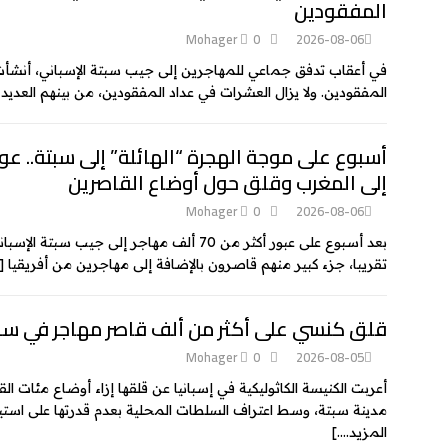
المفقودين
Mohager
0
2026-08-06
في أعقاب تدفق جماعي للمهاجرين إلى جيب سبتة الإسباني، أنشأ
المفقودين. ولا يزال العشرات في عداد المفقودين، من بينهم العديد
أسبوع على موجة الهجرة “الهائلة” إلى سبتة.. ع
إلى المغرب وقلق حول أوضاع القاصرين
Mohager
0
2026-08-06
تقريبا، جزء كبير منهم قاصرون بالإضافة إلى مهاجرين من أفريقيا
[
قلق كنسي على أكثر من ألف قاصر مهاجر في سب
Mohager
0
2026-08-05
أعربت الكنيسة الكاثوليكية في إسبانيا عن قلقها إزاء أوضاع مئات 
مدينة سبتة، وسط اعتراف السلطات المحلية بعدم قدرتها على استيعا
المزيد….]