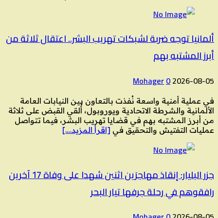
ألمانيا توجه ضربة لشبكات تهريب البشر.. اعتقال ثلاثة من
أبرز المشتبه بهم
Mohager
0
2026-08-05
في عملية أمنية واسعة نُفذت بالتعاون بين النيابات العامة
الألمانية والشرطة الاتحادية ويوروبول، أُلقي القبض على ثلاثة
من أبرز المشتبه بهم في قضايا تهريب البشر، فيما تتواصل
عمليات التفتيش والتحقيق في
[اقرأ المزيد….]
جزر البليار: إنقاذ مهاجرَين اثنين شهدا على وفاة 17 آخرين
رافقوهم في رحلة جرفها تيار البحر
Mohager
0
2026-08-05