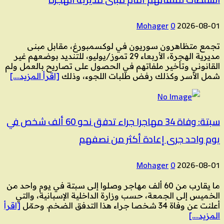
Mohager
0
2026-08-01
تجمع متظاهرون سوريون في لوكسمبورغ، مقابل مبنى
مديرية الهجرة، الأربعاء 29 تموز/يوليو، للتنديد بوضعهم غير
القانوني وتأخير ملفاتهم في الحصول على تصاريح بالعمل ولم
شمل الأسر وكذلك رفض طلبات اللجوء، وذلك
[اقرأ المزيد….]
سبتة: وفاة 34 مهاجرا جراء تدفق نحو 60 ألف شخص في
يوم واحد جرى إعادة أكثر من نصفهم
Mohager
0
2026-08-01
ما يقارب من 60 ألف مهاجر وصلوا إلى سبتة في يوم واحد من
الخميس إلى الجمعة، حسب وزارة الداخلية الإسبانية، والتي
أعلنت عن وفاة 34 شخصا جراء هذا التدفق الضخم. وحمّل
[اقرأ
المزيد….]