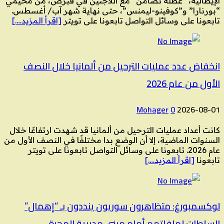
الإيطالية، “عطلة تضامن” مع اللاجئين في قبرص، من مخيمي
“بورنارا” و”كوفينو-ليمنس”، حتى نهاية شهر آب/ أغسطس.
تابعونا على وسائل التواصل تابعونا على تويتر
[اقرأ المزيد….]
انخفاض عدد عمليات الترحيل من ألمانيا خلال النصف
الأول من عام 2026
Mohager
0
2026-08-01
كانت أعداد عمليات الترحيل من ألمانيا قد شهدت ارتفاعًا خلال
السنوات الماضية، إلا أن الوضع بدا مختلفًا في النصف الأول من
عام 2026. تابعونا على وسائل التواصل تابعونا على تويتر
تابعونا
[اقرأ المزيد….]
لوكسمبورغ: متظاهرون سوريون ينددون بـ “إهمال”
السلطات لملفاتهم أمام مبنى مديرية الهجرة