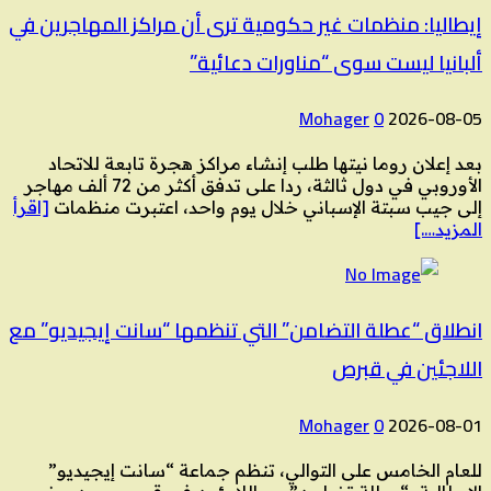
إيطاليا: منظمات غير حكومية ترى أن مراكز المهاجرين في
ألبانيا ليست سوى “مناورات دعائية”
Mohager
0
2026-08-05
بعد إعلان روما نيتها طلب إنشاء مراكز هجرة تابعة للاتحاد
الأوروبي في دول ثالثة، ردا على تدفق أكثر من 72 ألف مهاجر
إلى جيب سبتة الإسباني خلال يوم واحد، اعتبرت منظمات
[اقرأ
المزيد….]
انطلاق “عطلة التضامن” التي تنظمها “سانت إيجيديو” مع
اللاجئين في قبرص
Mohager
0
2026-08-01
للعام الخامس على التوالي، تنظم جماعة “سانت إيجيديو”