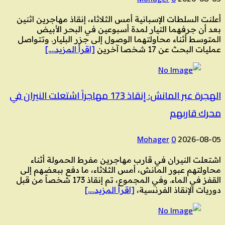
أعلنت السلطات الإسبانية أمس الثلاثاء، إنقاذ مهاجرين اثنين
بعد أن جرفهما التيار لمدة أسبوعين في البحر الأبيض
المتوسط أثناء محاولتهما الوصول إلى جزر البليار. وتتواصل
عمليات البحث عن 17 شخصا آخرين
[اقرأ المزيد….]
الهجرة عبر المانش: إنقاذ 173 مهاجراً اشتعلت النيران في
محرك قاربهم
Mohager
0
2026-08-05
اشتعلت النيران في قارب مهاجرين مفرط الحمولة أثناء
محاولتهم عبور المانش، أمس الثلاثاء، ما دفع ببعضهم إلى
القفز في الماء. وفي المجموع، تم إنقاذ 173 شخصاً من قبل
دوريات الإنقاذ الفرنسية،
[اقرأ المزيد….]