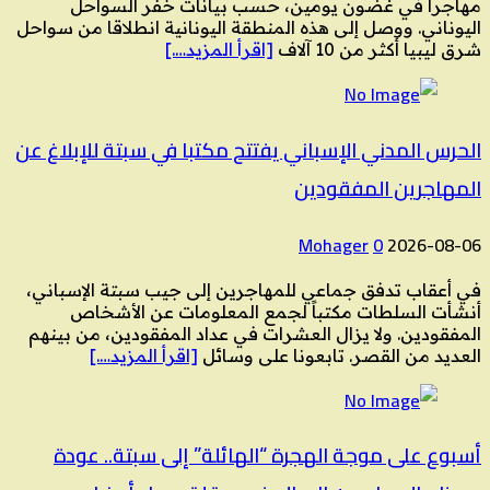
مهاجرا في غضون يومين، حسب بيانات خفر السواحل
اليوناني. ووصل إلى هذه المنطقة اليونانية انطلاقا من سواحل
شرق ليبيا أكثر من 10 آلاف
[اقرأ المزيد….]
الحرس المدني الإسباني يفتتح مكتبا في سبتة للإبلاغ عن
المهاجرين المفقودين
Mohager
0
2026-08-06
في أعقاب تدفق جماعي للمهاجرين إلى جيب سبتة الإسباني،
أنشأت السلطات مكتباً لجمع المعلومات عن الأشخاص
المفقودين. ولا يزال العشرات في عداد المفقودين، من بينهم
العديد من القصر. تابعونا على وسائل
[اقرأ المزيد….]
أسبوع على موجة الهجرة “الهائلة” إلى سبتة.. عودة