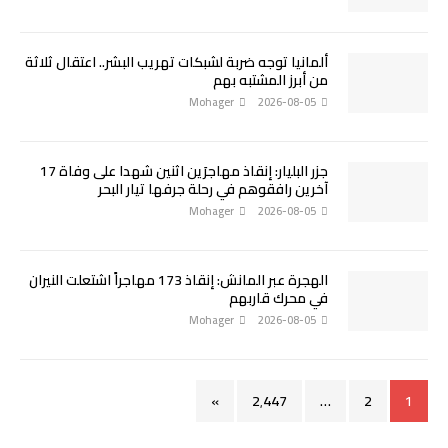
ألمانيا توجه ضربة لشبكات تهريب البشر.. اعتقال ثلاثة
من أبرز المشتبه بهم
Mohager
2026-08-05
جزر البليار: إنقاذ مهاجرَين اثنين شهدا على وفاة 17
آخرين رافقوهم في رحلة جرفها تيار البحر
Mohager
2026-08-05
الهجرة عبر المانش: إنقاذ 173 مهاجراً اشتعلت النيران
في محرك قاربهم
Mohager
2026-08-05
»
2٬447
…
2
1