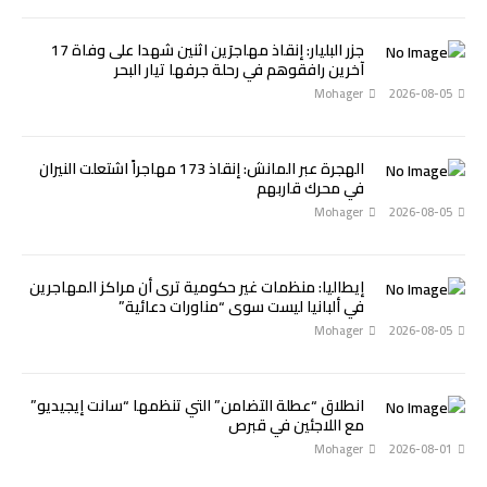
جزر البليار: إنقاذ مهاجرَين اثنين شهدا على وفاة 17
آخرين رافقوهم في رحلة جرفها تيار البحر
Mohager
2026-08-05
الهجرة عبر المانش: إنقاذ 173 مهاجراً اشتعلت النيران
في محرك قاربهم
Mohager
2026-08-05
إيطاليا: منظمات غير حكومية ترى أن مراكز المهاجرين
في ألبانيا ليست سوى “مناورات دعائية”
Mohager
2026-08-05
انطلاق “عطلة التضامن” التي تنظمها “سانت إيجيديو”
مع اللاجئين في قبرص
Mohager
2026-08-01