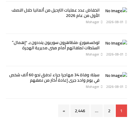
انخفاض عدد عمليات الترحيل من ألمانيا خلال النصف
الأول من عام 2026
Mohager
2026-08-01
لوكسمبورغ: متظاهرون سوريون ينددون بـ “إهمال”
السلطات لملفاتهم أمام مبنى مديرية الهجرة
Mohager
2026-08-01
سبتة: وفاة 34 مهاجرا جراء تدفق نحو 60 ألف شخص
في يوم واحد جرى إعادة أكثر من نصفهم
Mohager
2026-08-01
»
2٬446
…
2
1