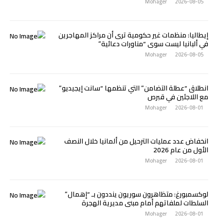
Mohager
2026-08-05
إيطاليا: منظمات غير حكومية ترى أن مراكز المهاجرين
في ألبانيا ليست سوى “مناورات دعائية”
Mohager
2026-08-05
انطلاق “عطلة التضامن” التي تنظمها “سانت إيجيديو”
مع اللاجئين في قبرص
Mohager
2026-08-01
انخفاض عدد عمليات الترحيل من ألمانيا خلال النصف
الأول من عام 2026
Mohager
2026-08-01
لوكسمبورغ: متظاهرون سوريون ينددون بـ “إهمال”
السلطات لملفاتهم أمام مبنى مديرية الهجرة
Mohager
2026-08-01