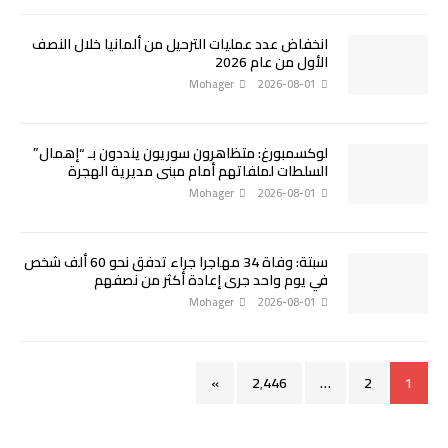
انخفاض عدد عمليات الترحيل من ألمانيا خلال النصف
الأول من عام 2026
Mohager
2026-08-01
لوكسمبورغ: متظاهرون سوريون ينددون بـ “إهمال”
السلطات لملفاتهم أمام مبنى مديرية الهجرة
Mohager
2026-08-01
سبتة: وفاة 34 مهاجرا جراء تدفق نحو 60 ألف شخص
في يوم واحد جرى إعادة أكثر من نصفهم
Mohager
2026-08-01
»
2٬446
…
2
1