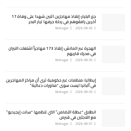
جزر البليار: إنقاذ مهاجرَين اثنين شهدا على وفاة 17
آخرين رافقوهم في رحلة جرفها تيار البحر
Mohager
2026-08-05
الهجرة عبر المانش: إنقاذ 173 مهاجراً اشتعلت النيران
في محرك قاربهم
Mohager
2026-08-05
إيطاليا: منظمات غير حكومية ترى أن مراكز المهاجرين
في ألبانيا ليست سوى “مناورات دعائية”
Mohager
2026-08-05
انطلاق “عطلة التضامن” التي تنظمها “سانت إيجيديو”
مع اللاجئين في قبرص
Mohager
2026-08-01