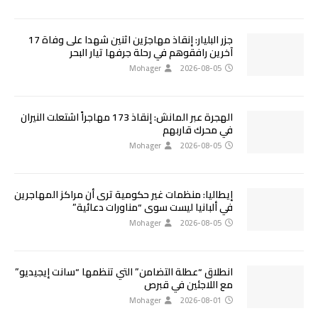
جزر البليار: إنقاذ مهاجرَين اثنين شهدا على وفاة 17
آخرين رافقوهم في رحلة جرفها تيار البحر
Mohager
2026-08-05
الهجرة عبر المانش: إنقاذ 173 مهاجراً اشتعلت النيران
في محرك قاربهم
Mohager
2026-08-05
إيطاليا: منظمات غير حكومية ترى أن مراكز المهاجرين
في ألبانيا ليست سوى “مناورات دعائية”
Mohager
2026-08-05
انطلاق “عطلة التضامن” التي تنظمها “سانت إيجيديو”
مع اللاجئين في قبرص
Mohager
2026-08-01