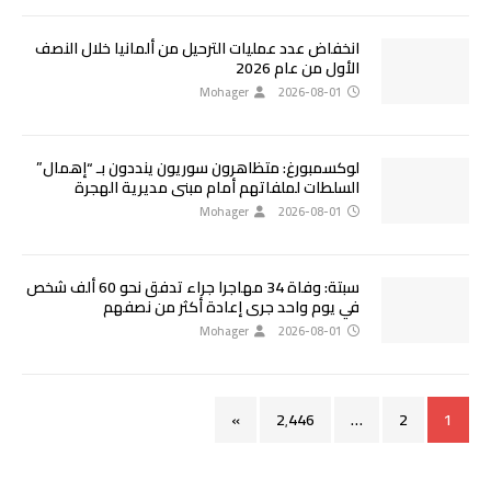
انخفاض عدد عمليات الترحيل من ألمانيا خلال النصف
الأول من عام 2026
Mohager
2026-08-01
لوكسمبورغ: متظاهرون سوريون ينددون بـ “إهمال”
السلطات لملفاتهم أمام مبنى مديرية الهجرة
Mohager
2026-08-01
سبتة: وفاة 34 مهاجرا جراء تدفق نحو 60 ألف شخص
في يوم واحد جرى إعادة أكثر من نصفهم
Mohager
2026-08-01
»
2٬446
…
2
1