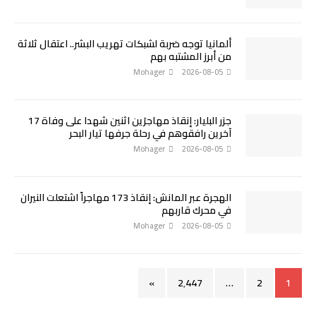
ألمانيا توجه ضربة لشبكات تهريب البشر.. اعتقال ثلاثة
من أبرز المشتبه بهم
Mohager
2026-08-05
جزر البليار: إنقاذ مهاجرَين اثنين شهدا على وفاة 17
آخرين رافقوهم في رحلة جرفها تيار البحر
Mohager
2026-08-05
الهجرة عبر المانش: إنقاذ 173 مهاجراً اشتعلت النيران
في محرك قاربهم
Mohager
2026-08-05
»
2٬447
…
2
1