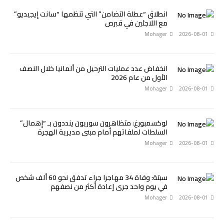
انطلاق “عطلة التضامن” التي تنظمها “سانت إيجيديو”
مع اللاجئين في قبرص
Mohager
2026-08-01
انخفاض عدد عمليات الترحيل من ألمانيا خلال النصف
الأول من عام 2026
Mohager
2026-08-01
لوكسمبورغ: متظاهرون سوريون ينددون بـ “إهمال”
السلطات لملفاتهم أمام مبنى مديرية الهجرة
Mohager
2026-08-01
سبتة: وفاة 34 مهاجرا جراء تدفق نحو 60 ألف شخص
في يوم واحد جرى إعادة أكثر من نصفهم
Mohager
2026-08-01