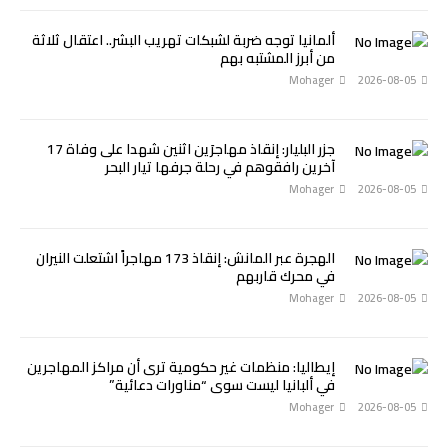
ألمانيا توجه ضربة لشبكات تهريب البشر.. اعتقال ثلاثة
من أبرز المشتبه بهم
Mohager
2026-08-05
جزر البليار: إنقاذ مهاجرَين اثنين شهدا على وفاة 17
آخرين رافقوهم في رحلة جرفها تيار البحر
Mohager
2026-08-05
الهجرة عبر المانش: إنقاذ 173 مهاجراً اشتعلت النيران
في محرك قاربهم
Mohager
2026-08-05
إيطاليا: منظمات غير حكومية ترى أن مراكز المهاجرين
في ألبانيا ليست سوى “مناورات دعائية”
Mohager
2026-08-05