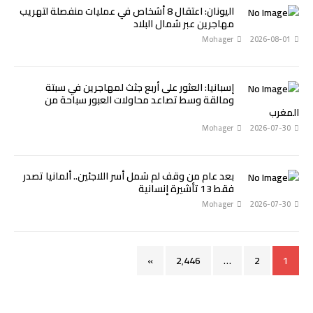
اليونان: اعتقال 8 أشخاص في عمليات منفصلة لتهريب
مهاجرين عبر شمال البلاد
Mohager
2026-08-01
إسبانيا: العثور على أربع جثث لمهاجرين في سبتة
ومالقة وسط تصاعد محاولات العبور سباحة من
المغرب
Mohager
2026-07-30
بعد عام من وقف لم شمل أسر اللاجئين.. ألمانيا تصدر
فقط 13 تأشيرة إنسانية
Mohager
2026-07-30
»
2٬446
…
2
1