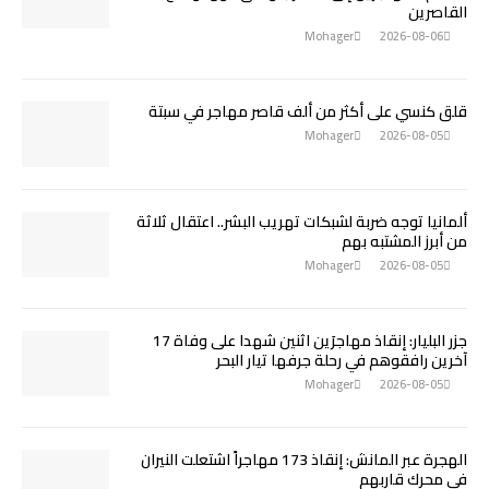
القاصرين
Mohager
2026-08-06
قلق كنسي على أكثر من ألف قاصر مهاجر في سبتة
Mohager
2026-08-05
ألمانيا توجه ضربة لشبكات تهريب البشر.. اعتقال ثلاثة
من أبرز المشتبه بهم
Mohager
2026-08-05
جزر البليار: إنقاذ مهاجرَين اثنين شهدا على وفاة 17
آخرين رافقوهم في رحلة جرفها تيار البحر
Mohager
2026-08-05
الهجرة عبر المانش: إنقاذ 173 مهاجراً اشتعلت النيران
في محرك قاربهم