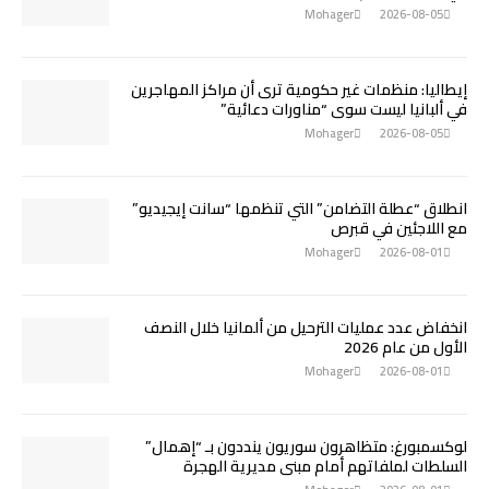
Mohager
2026-08-05
إيطاليا: منظمات غير حكومية ترى أن مراكز المهاجرين
في ألبانيا ليست سوى “مناورات دعائية”
Mohager
2026-08-05
انطلاق “عطلة التضامن” التي تنظمها “سانت إيجيديو”
مع اللاجئين في قبرص
Mohager
2026-08-01
انخفاض عدد عمليات الترحيل من ألمانيا خلال النصف
الأول من عام 2026
Mohager
2026-08-01
لوكسمبورغ: متظاهرون سوريون ينددون بـ “إهمال”
السلطات لملفاتهم أمام مبنى مديرية الهجرة