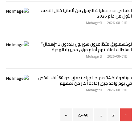
انخفاض عدد عمليات الترحيل من ألمانيا خلال النصف
الأول من عام 2026
Mohager
2026-08-01
لوكسمبورغ: متظاهرون سوريون ينددون بـ “إهمال”
السلطات لملفاتهم أمام مبنى مديرية الهجرة
Mohager
2026-08-01
سبتة: وفاة 34 مهاجرا جراء تدفق نحو 60 ألف شخص
في يوم واحد جرى إعادة أكثر من نصفهم
Mohager
2026-08-01
»
2٬446
…
2
1