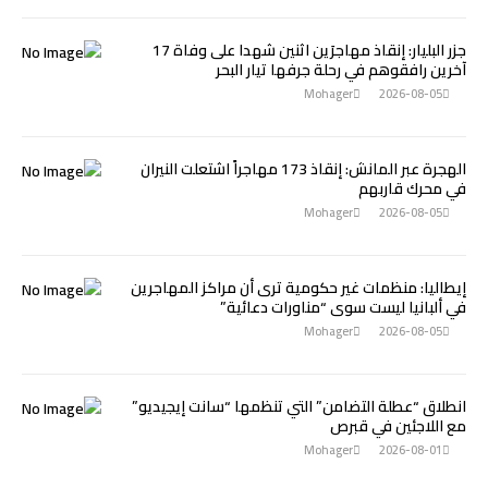
جزر البليار: إنقاذ مهاجرَين اثنين شهدا على وفاة 17
آخرين رافقوهم في رحلة جرفها تيار البحر
Mohager
2026-08-05
الهجرة عبر المانش: إنقاذ 173 مهاجراً اشتعلت النيران
في محرك قاربهم
Mohager
2026-08-05
إيطاليا: منظمات غير حكومية ترى أن مراكز المهاجرين
في ألبانيا ليست سوى “مناورات دعائية”
Mohager
2026-08-05
انطلاق “عطلة التضامن” التي تنظمها “سانت إيجيديو”
مع اللاجئين في قبرص
Mohager
2026-08-01