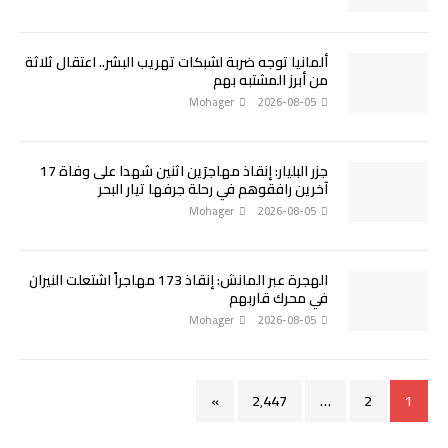
ألمانيا توجه ضربة لشبكات تهريب البشر.. اعتقال ثلاثة
من أبرز المشتبه بهم
Mohager
2026-08-05
جزر البليار: إنقاذ مهاجرَين اثنين شهدا على وفاة 17
آخرين رافقوهم في رحلة جرفها تيار البحر
Mohager
2026-08-05
الهجرة عبر المانش: إنقاذ 173 مهاجراً اشتعلت النيران
في محرك قاربهم
Mohager
2026-08-05
»
2٬447
…
2
1