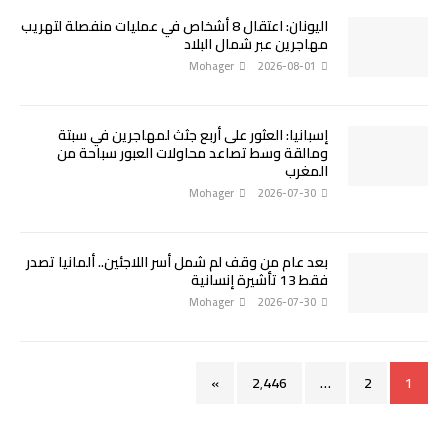
اليونان: اعتقال 8 أشخاص في عمليات منفصلة لتهريب
مهاجرين عبر شمال البلاد
Mohager
2026-08-01
إسبانيا: العثور على أربع جثث لمهاجرين في سبتة
ومالقة وسط تصاعد محاولات العبور سباحة من
المغرب
Mohager
2026-07-30
بعد عام من وقف لم شمل أسر اللاجئين.. ألمانيا تصدر
فقط 13 تأشيرة إنسانية
Mohager
2026-07-30
»
2٬446
…
2
1