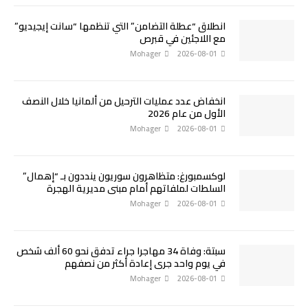
انطلاق “عطلة التضامن” التي تنظمها “سانت إيجيديو”
مع اللاجئين في قبرص
Mohager
2026-08-01
انخفاض عدد عمليات الترحيل من ألمانيا خلال النصف
الأول من عام 2026
Mohager
2026-08-01
لوكسمبورغ: متظاهرون سوريون ينددون بـ “إهمال”
السلطات لملفاتهم أمام مبنى مديرية الهجرة
Mohager
2026-08-01
سبتة: وفاة 34 مهاجرا جراء تدفق نحو 60 ألف شخص
في يوم واحد جرى إعادة أكثر من نصفهم
Mohager
2026-08-01