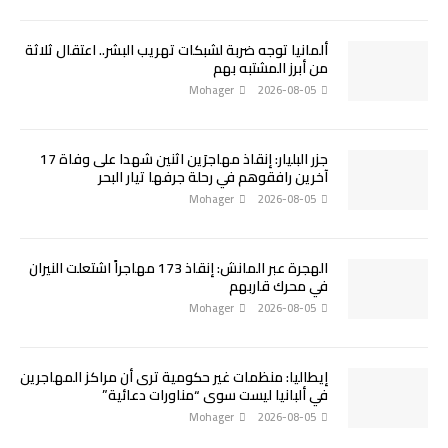
ألمانيا توجه ضربة لشبكات تهريب البشر.. اعتقال ثلاثة
من أبرز المشتبه بهم
Mohager
2026-08-05
جزر البليار: إنقاذ مهاجرَين اثنين شهدا على وفاة 17
آخرين رافقوهم في رحلة جرفها تيار البحر
Mohager
2026-08-05
الهجرة عبر المانش: إنقاذ 173 مهاجراً اشتعلت النيران
في محرك قاربهم
Mohager
2026-08-05
إيطاليا: منظمات غير حكومية ترى أن مراكز المهاجرين
في ألبانيا ليست سوى “مناورات دعائية”
Mohager
2026-08-05