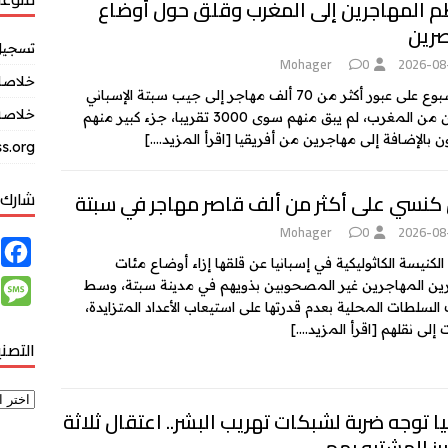
 المهاجرين إلى المغرب وقلق حول أوضاع
صرين
تسجيل
Mohager
0
2026-08
خلاصات Feed ال
بعد أسبوع على عبور أكثر من 70 ألف مهاجر إلى جيب سبتة الإسباني
خلاصة 
قادمين من المغرب، لم يبق منهم سوى 3000 تقريبا، جزء كبير منهم
 بالإضافة إلى مهاجرين من أفريقيا
[اقرأ المزيد….]
s.org
شارك 
كنسي على أكثر من ألف قاصر مهاجر في سبتة
Mohager
0
2026-08
F
الكنيسة الكاثوليكية في إسبانيا عن قلقها إزاء أوضاع مئات
a
M
ين المهاجرين غير المصحوبين بذويهم في مدينة سبتة، وسط
c
 السلطات المحلية بعدم قدرتها على استيعاب الأعداد المتزايدة،
e
 إلى نقلهم
[اقرأ المزيد….]
e
التصن
s
b
s
o
a
يا توجه ضربة لشبكات تهريب البشر.. اعتقال ثلاثة
o
g
رز المشتبه بهم