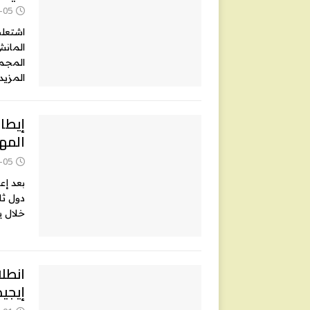
-05
اشتعلت
المانش
المجموع، تم إنقاذ 3
المزيد
إيطال
المها
-05
بعد إعل
خلال ي
انطل
إيجيد