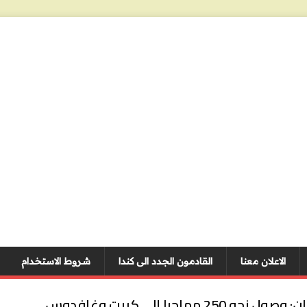
الاعلان معنا
القادمون الجدد الى كندا
شروط الاستخدام
اليونان: وصول نحو 250 مهاجرا إلى كريت وغافدوس