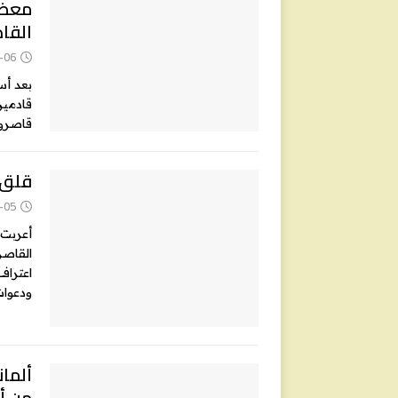
معظم
القا
-06
قاصرون
قلق 
-05
أعربت 
القاصر
اعتراف
ودعوات
ألمان
من أب