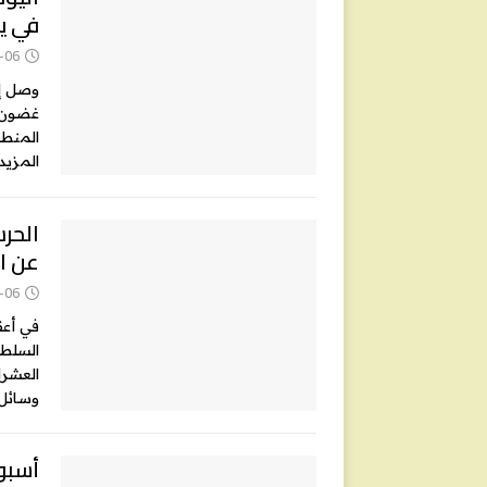
في يومين 
-06
غضون ي
المنطقة
المزيد
الحرس
عن ا
-06
في أعق
السلطا
العشرا
وسائل
أسبوع