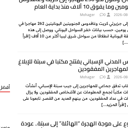
وما يفوق 10 آلاف منذ بداية العام
Mohager
0
2026-08
وصل إلى جزيرتي كريت وغافدوس الجنوبيتين اليونانيتين 262 مهاجرا في
ومين، حسب بيانات خفر السواحل اليوناني. ووصل إلى هذه
 اليونانية انطلاقا من سواحل شرق ليبيا أكثر من 10 آلاف
[اقرأ
….]
 المدني الإسباني يفتتح مكتبا في سبتة للإبلاغ
لمهاجرين المفقودين
Mohager
0
2026-08
أفضل 
اب تدفق جماعي للمهاجرين إلى جيب سبتة الإسباني، أنشأت
ت مكتباً لجمع المعلومات عن الأشخاص المفقودين. ولا يزال
ت في عداد المفقودين، من بينهم العديد من القصر. تابعونا على
[اقرأ المزيد….]
 على موجة الهجرة “الهائلة” إلى سبتة.. عودة
منوعا