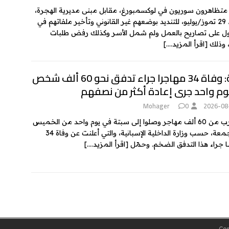
تظاهرون سوريون في لوكسمبورغ، مقابل مبنى مديرية الهجرة،
الأربعاء 29 تموز/يوليو، للتنديد بوضعهم غير القانوني وتأخير ملفاتهم في
 على تصاريح بالعمل ولم شمل الأسر وكذلك رفض طلبات
، وذلك
[اقرأ المزيد….]
سبتة: وفاة 34 مهاجرا جراء تدفق نحو 60 ألف شخص
وم واحد جرى إعادة أكثر من نصفهم
Mohager
0
2026-08
ما يقارب من 60 ألف مهاجر وصلوا إلى سبتة في يوم واحد من الخميس
إلى الجمعة، حسب وزارة الداخلية الإسبانية، والتي أعلنت عن وفاة 34
راء هذا التدفق الضخم. وحمّل
[اقرأ المزيد….]
Cop