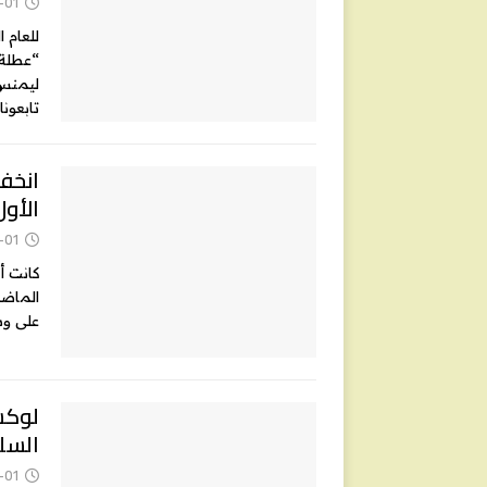
-01
للعام 
“عطلة 
ليمنس”
تابعونا
انخفا
الأول 
-01
كانت أ
على وسا
لوكس
السل
-01