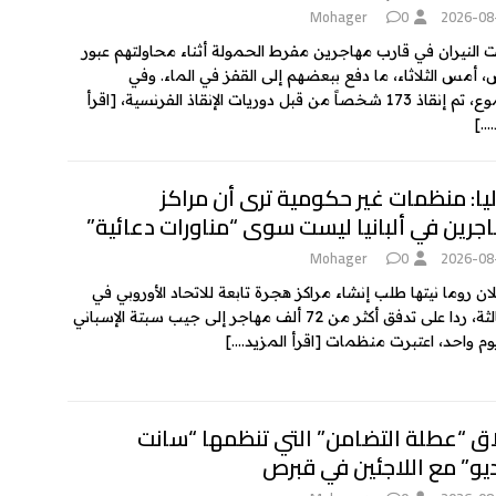
Mohager
0
2026-08
 النيران في قارب مهاجرين مفرط الحمولة أثناء محاولتهم عبور
، أمس الثلاثاء، ما دفع ببعضهم إلى القفز في الماء. وفي
17 شخصاً من قبل دوريات الإنقاذ الفرنسية،
[اقرأ
….]
يا: منظمات غير حكومية ترى أن مراكز
جرين في ألبانيا ليست سوى “مناورات دعائية”
Mohager
0
2026-08
ان روما نيتها طلب إنشاء مراكز هجرة تابعة للاتحاد الأوروبي في
دول ثالثة، ردا على تدفق أكثر من 72 ألف مهاجر إلى جيب سبتة الإسباني
وم واحد، اعتبرت منظمات
[اقرأ المزيد….]
اق “عطلة التضامن” التي تنظمها “سانت
يو” مع اللاجئين في قبرص