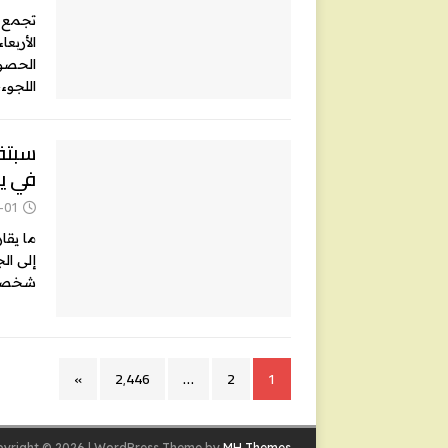
تجمع م
الحصول
اللجوء
في ي
-01
شخصا ج
»
2٬446
…
2
1
yright © 2026 | WordPress Theme by
MH Themes