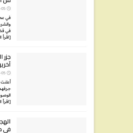
-05
في عملي
والشرط
في قضا
[اقرأ ا
آخرين
-05
أعلنت 
جرفهما
الوصول إ
[اقرأ ا
في م