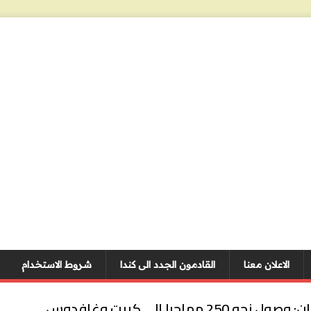
الاعلان معنا
القادمون الجدد الى كندا
شروط الاستخدام
اليونان: وصول نحو 250 مهاجرا إلى كريت وغافدوس