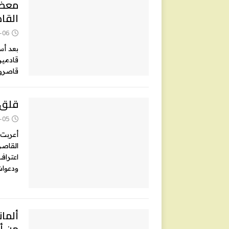
معظم
القا
-06
قاصرون
قلق 
-05
أعربت 
القاصر
اعتراف
ودعوات
ألمان
من أب