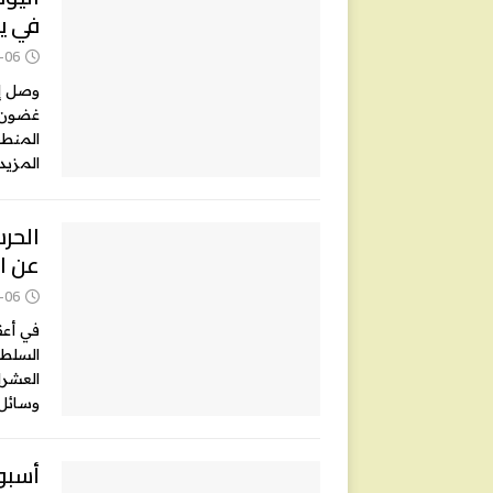
في يومين 
-06
غضون ي
المنطقة
المزيد
الحرس
عن ا
-06
في أعق
السلطا
العشرا
وسائل
أسبوع