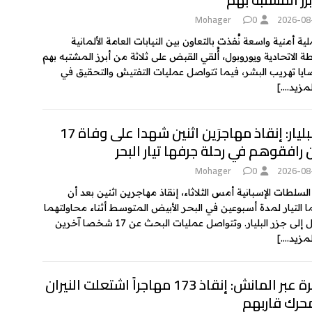
k
e
Mohager
0
2026-08
ة أمنية واسعة نُفذت بالتعاون بين النيابات العامة الألمانية
ة الاتحادية ويوروبول، أُلقي القبض على ثلاثة من أبرز المشتبه بهم
يا تهريب البشر، فيما تتواصل عمليات التفتيش والتحقيق في
لمزيد….]
جزر البليار: إنقاذ مهاجرَين اثنين شهدا على وفاة 17
 رافقوهم في رحلة جرفها تيار البحر
Mohager
0
2026-08
السلطات الإسبانية أمس الثلاثاء، إنقاذ مهاجرين اثنين بعد أن
 التيار لمدة أسبوعين في البحر الأبيض المتوسط أثناء محاولتهما
لى جزر البليار. وتتواصل عمليات البحث عن 17 شخصا آخرين
لمزيد….]
الهجرة عبر المانش: إنقاذ 173 مهاجراً اشتعلت النيران
حرك قاربهم