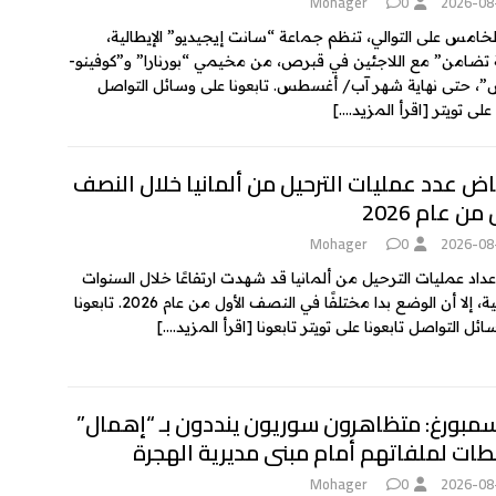
Mohager
0
2026-08
الخامس على التوالي، تنظم جماعة “سانت إيجيديو” الإيطالية،
تضامن” مع اللاجئين في قبرص، من مخيمي “بورنارا” و”كوفينو-
، حتى نهاية شهر آب/ أغسطس. تابعونا على وسائل التواصل
 على تويتر
[اقرأ المزيد….]
ض عدد عمليات الترحيل من ألمانيا خلال النصف
من عام 2026
Mohager
0
2026-08
عداد عمليات الترحيل من ألمانيا قد شهدت ارتفاعًا خلال السنوات
الماضية، إلا أن الوضع بدا مختلفًا في النصف الأول من عام 2026. تابعونا
ئل التواصل تابعونا على تويتر تابعونا
[اقرأ المزيد….]
مبورغ: متظاهرون سوريون ينددون بـ “إهمال”
طات لملفاتهم أمام مبنى مديرية الهجرة
Mohager
0
2026-08