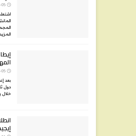
-05
اشتعلت
المانش
المجموع، تم إنقاذ 3
المزيد
إيطال
المها
-05
بعد إعل
خلال ي
انطل
إيجيد