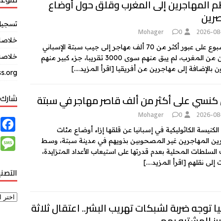
 المهاجرين إلى المغرب وقلق حول أوضاع
صرين
تسجيل
Mohager
0
2026-08
خلاصات Feed ال
بعد أسبوع على عبور أكثر من 70 ألف مهاجر إلى جيب سبتة الإسباني
خلاصة 
قادمين من المغرب، لم يبق منهم سوى 3000 تقريبا، جزء كبير منهم
 بالإضافة إلى مهاجرين من أفريقيا
[اقرأ المزيد….]
s.org
شارك 
كنسي على أكثر من ألف قاصر مهاجر في سبتة
Mohager
0
2026-08
F
الكنيسة الكاثوليكية في إسبانيا عن قلقها إزاء أوضاع مئات
a
M
ين المهاجرين غير المصحوبين بذويهم في مدينة سبتة، وسط
c
 السلطات المحلية بعدم قدرتها على استيعاب الأعداد المتزايدة،
e
 إلى نقلهم
[اقرأ المزيد….]
e
التصن
s
b
s
o
a
يا توجه ضربة لشبكات تهريب البشر.. اعتقال ثلاثة
o
g
رز المشتبه بهم