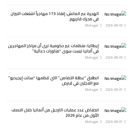
الهجرة عبر المانش: إنقاذ 173 مهاجراً اشتعلت النيران
في محرك قاربهم
Mohager
2026-08-05
إيطاليا: منظمات غير حكومية ترى أن مراكز المهاجرين
في ألبانيا ليست سوى “مناورات دعائية”
Mohager
2026-08-05
انطلاق “عطلة التضامن” التي تنظمها “سانت إيجيديو”
مع اللاجئين في قبرص
Mohager
2026-08-01
انخفاض عدد عمليات الترحيل من ألمانيا خلال النصف
الأول من عام 2026
Mohager
2026-08-01