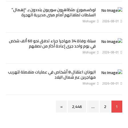
لوكسمبورغ: متظاهرون سوريون ينددون بـ “إهمال”
السلطات لملفاتهم أمام مبنى مديرية الهجرة
Mohager
2026-08-01
سبتة: وفاة 34 مهاجرا جراء تدفق نحو 60 ألف شخص
في يوم واحد جرى إعادة أكثر من نصفهم
Mohager
2026-08-01
اليونان: اعتقال 8 أشخاص في عمليات منفصلة لتهريب
مهاجرين عبر شمال البلاد
Mohager
2026-08-01
»
2٬446
…
2
1