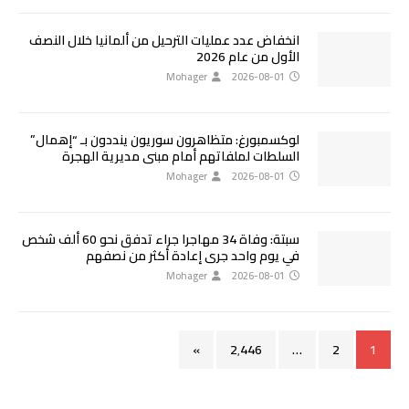
انخفاض عدد عمليات الترحيل من ألمانيا خلال النصف
الأول من عام 2026
Mohager
2026-08-01
لوكسمبورغ: متظاهرون سوريون ينددون بـ “إهمال”
السلطات لملفاتهم أمام مبنى مديرية الهجرة
Mohager
2026-08-01
سبتة: وفاة 34 مهاجرا جراء تدفق نحو 60 ألف شخص
في يوم واحد جرى إعادة أكثر من نصفهم
Mohager
2026-08-01
»
2٬446
…
2
1