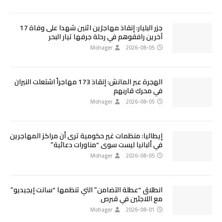
جزر البليار: إنقاذ مهاجرَين اثنين شهدا على وفاة 17
آخرين رافقوهم في رحلة جرفها تيار البحر
Mohager
2026-08-05
الهجرة عبر المانش: إنقاذ 173 مهاجراً اشتعلت النيران
في محرك قاربهم
Mohager
2026-08-05
إيطاليا: منظمات غير حكومية ترى أن مراكز المهاجرين
في ألبانيا ليست سوى “مناورات دعائية”
Mohager
2026-08-05
انطلاق “عطلة التضامن” التي تنظمها “سانت إيجيديو”
مع اللاجئين في قبرص
Mohager
2026-08-01