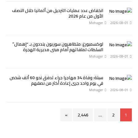
انخفاض عدد عمليات الترحيل من ألمانيا خلال النصف
الأول من عام 2026
Mohager
2026-08-01
لوكسمبورغ: متظاهرون سوريون ينددون بـ “إهمال”
السلطات لملفاتهم أمام مبنى مديرية الهجرة
Mohager
2026-08-01
سبتة: وفاة 34 مهاجرا جراء تدفق نحو 60 ألف شخص
في يوم واحد جرى إعادة أكثر من نصفهم
Mohager
2026-08-01
»
2٬446
…
2
1