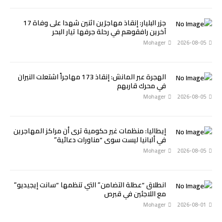
جزر البليار: إنقاذ مهاجرَين اثنين شهدا على وفاة 17
آخرين رافقوهم في رحلة جرفها تيار البحر
Mohager
2026-08-05
الهجرة عبر المانش: إنقاذ 173 مهاجراً اشتعلت النيران
في محرك قاربهم
Mohager
2026-08-05
إيطاليا: منظمات غير حكومية ترى أن مراكز المهاجرين
في ألبانيا ليست سوى “مناورات دعائية”
Mohager
2026-08-05
انطلاق “عطلة التضامن” التي تنظمها “سانت إيجيديو”
مع اللاجئين في قبرص
Mohager
2026-08-01