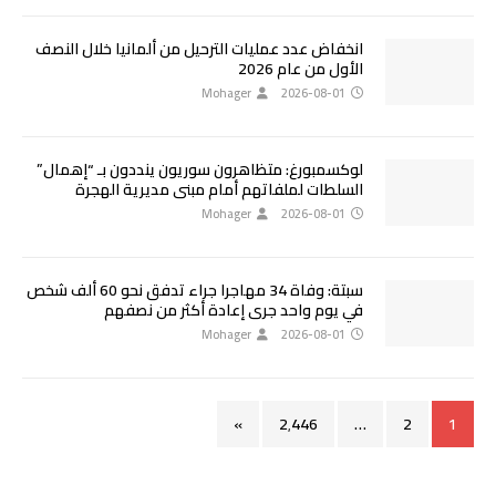
انخفاض عدد عمليات الترحيل من ألمانيا خلال النصف
الأول من عام 2026
Mohager
2026-08-01
لوكسمبورغ: متظاهرون سوريون ينددون بـ “إهمال”
السلطات لملفاتهم أمام مبنى مديرية الهجرة
Mohager
2026-08-01
سبتة: وفاة 34 مهاجرا جراء تدفق نحو 60 ألف شخص
في يوم واحد جرى إعادة أكثر من نصفهم
Mohager
2026-08-01
»
2٬446
…
2
1