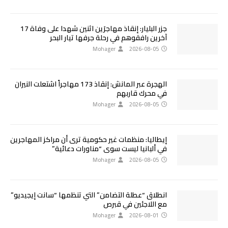
جزر البليار: إنقاذ مهاجرَين اثنين شهدا على وفاة 17
آخرين رافقوهم في رحلة جرفها تيار البحر
Mohager
2026-08-05
الهجرة عبر المانش: إنقاذ 173 مهاجراً اشتعلت النيران
في محرك قاربهم
Mohager
2026-08-05
إيطاليا: منظمات غير حكومية ترى أن مراكز المهاجرين
في ألبانيا ليست سوى “مناورات دعائية”
Mohager
2026-08-05
انطلاق “عطلة التضامن” التي تنظمها “سانت إيجيديو”
مع اللاجئين في قبرص
Mohager
2026-08-01