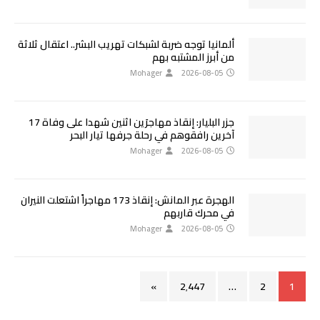
ألمانيا توجه ضربة لشبكات تهريب البشر.. اعتقال ثلاثة
من أبرز المشتبه بهم
Mohager
2026-08-05
جزر البليار: إنقاذ مهاجرَين اثنين شهدا على وفاة 17
آخرين رافقوهم في رحلة جرفها تيار البحر
Mohager
2026-08-05
الهجرة عبر المانش: إنقاذ 173 مهاجراً اشتعلت النيران
في محرك قاربهم
Mohager
2026-08-05
»
2٬447
…
2
1