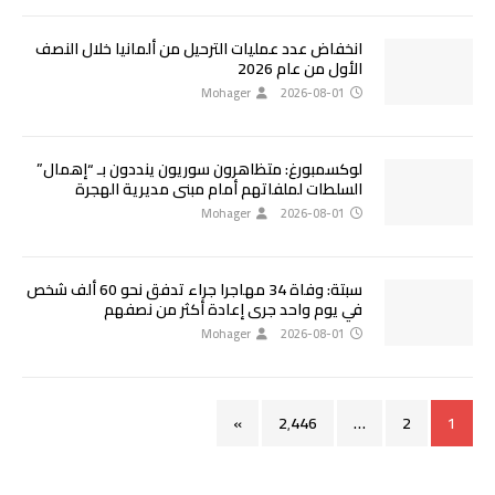
انخفاض عدد عمليات الترحيل من ألمانيا خلال النصف
الأول من عام 2026
Mohager
2026-08-01
لوكسمبورغ: متظاهرون سوريون ينددون بـ “إهمال”
السلطات لملفاتهم أمام مبنى مديرية الهجرة
Mohager
2026-08-01
سبتة: وفاة 34 مهاجرا جراء تدفق نحو 60 ألف شخص
في يوم واحد جرى إعادة أكثر من نصفهم
Mohager
2026-08-01
»
2٬446
…
2
1