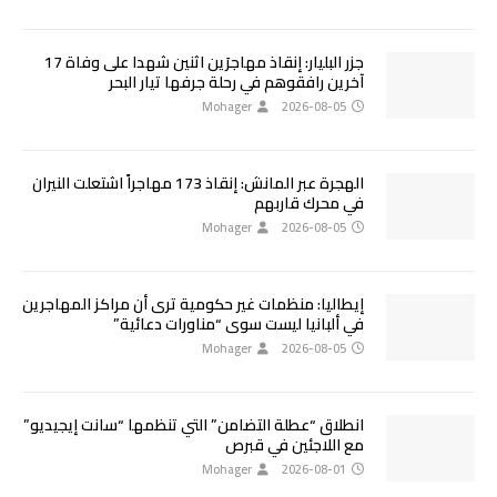
جزر البليار: إنقاذ مهاجرَين اثنين شهدا على وفاة 17
آخرين رافقوهم في رحلة جرفها تيار البحر
Mohager
2026-08-05
الهجرة عبر المانش: إنقاذ 173 مهاجراً اشتعلت النيران
في محرك قاربهم
Mohager
2026-08-05
إيطاليا: منظمات غير حكومية ترى أن مراكز المهاجرين
في ألبانيا ليست سوى “مناورات دعائية”
Mohager
2026-08-05
انطلاق “عطلة التضامن” التي تنظمها “سانت إيجيديو”
مع اللاجئين في قبرص
Mohager
2026-08-01